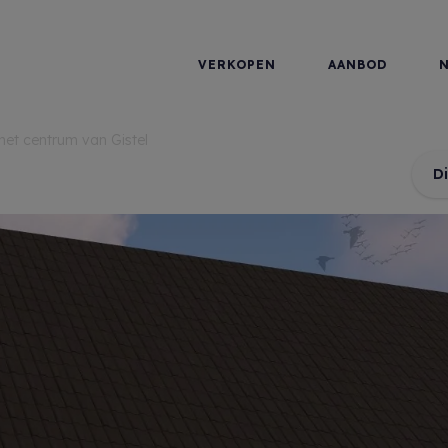
VERKOPEN
AANBOD
et centrum van Gistel
D