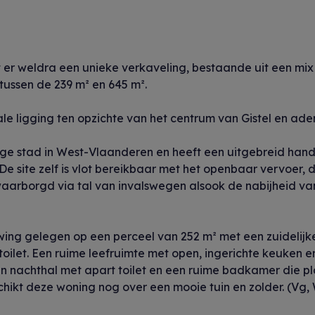
mt er weldra een unieke verkaveling, bestaande uit een mi
tussen de 239 m² en 645 m².
le ligging ten opzichte van het centrum van Gistel en adem
dige stad in West-Vlaanderen en heeft een uitgebreid han
 De site zelf is vlot bereikbaar met het openbaar vervoer
ewaarborgd via tal van invalswegen alsook de nabijheid va
ing gelegen op een perceel van 252 m² met een zuidelijke
 toilet. Een ruime leefruimte met open, ingerichte keuken
en nachthal met apart toilet en een ruime badkamer die p
hikt deze woning nog over een mooie tuin en zolder. (Vg, 