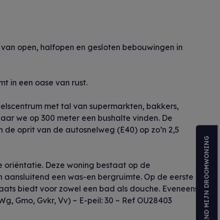
x van open, halfopen en gesloten bebouwingen in
t in een oase van rust.
delscentrum met tal van supermarkten, bakkers,
, daar we op 300 meter een bushalte vinden. De
n de oprit van de autosnelweg (E40) op zo’n 2,5
VIND MIJN DROOMWONING
 oriëntatie. Deze woning bestaat op de
 en aansluitend een was-en bergruimte. Op de eerste
laats biedt voor zowel een bad als douche. Eveneens
Wg, Gmo, Gvkr, Vv) ~ E-peil: 30 ~ Ref OU28403