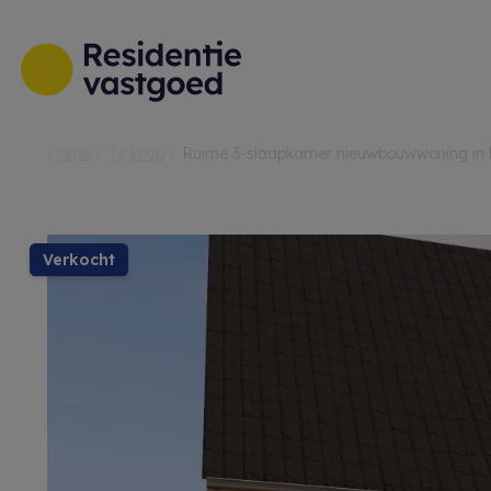
Menu overslaan en naar de inhoud gaan
Home
Te koop
Ruime 3-slaapkamer nieuwbouwwoning in h
verkocht