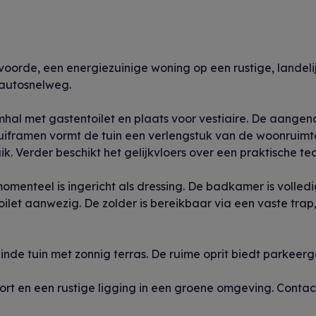
orde, een energiezuinige woning op een rustige, landelij
 autosnelweg.
al met gastentoilet en plaats voor vestiaire. De aangename
uiframen vormt de tuin een verlengstuk van de woonruimte
ik. Verder beschikt het gelijkvloers over een praktische t
menteel is ingericht als dressing. De badkamer is volled
oilet aanwezig. De zolder is bereikbaar via een vaste trap
nde tuin met zonnig terras. De ruime oprit biedt parkeer
t en een rustige ligging in een groene omgeving. Contact