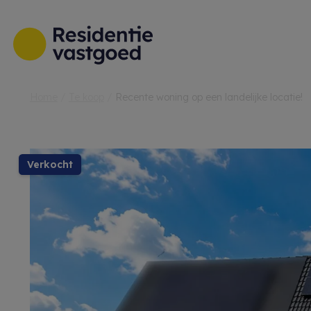
Menu overslaan en naar de inhoud gaan
Home
Te koop
Recente woning op een landelijke locatie!
verkocht