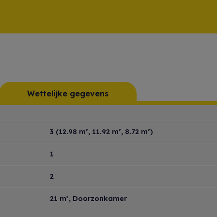
Wettelijke gegevens
3
(12.98 m², 11.92 m², 8.72 m²)
1
2
21 m²
, Doorzonkamer