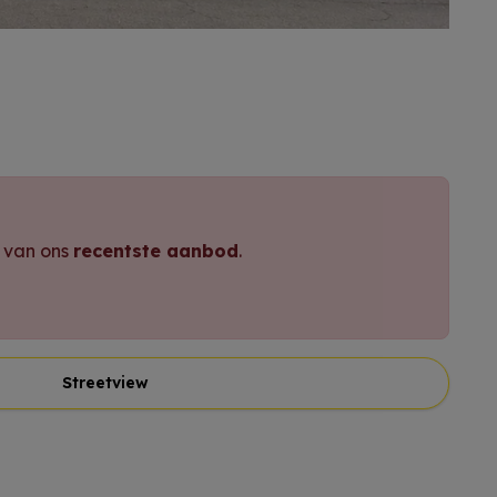
e van ons
recentste aanbod
.
Streetview