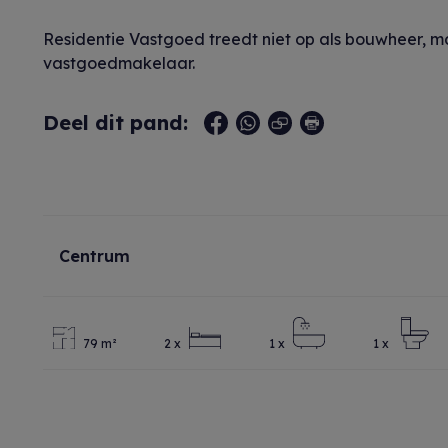
Residentie Vastgoed treedt niet op als bouwheer, 
vastgoedmakelaar.
Deel dit pand:
Centrum
79 m²
2 x
1 x
1 x