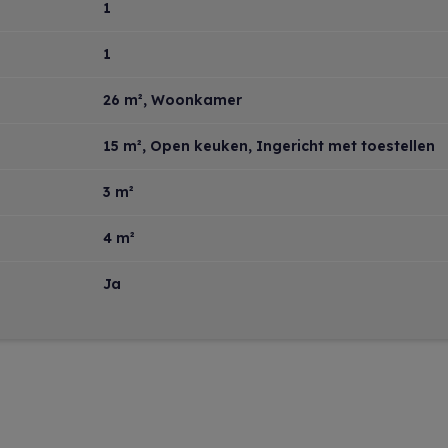
1
1
26 m²
, Woonkamer
15 m²
, Open keuken, Ingericht met toestellen
3 m²
4 m²
Ja