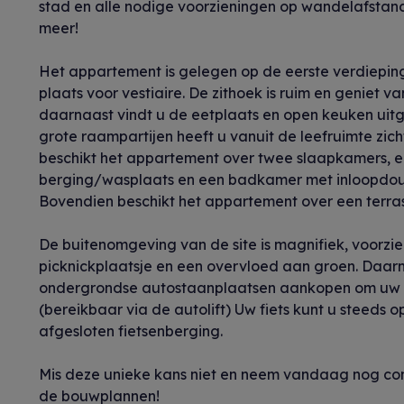
stad en alle nodige voorzieningen op wandelafstand
meer!
Het appartement is gelegen op de eerste verdiepin
plaats voor vestiaire. De zithoek is ruim en geniet
daarnaast vindt u de eetplaats en open keuken uitg
grote raampartijen heeft u vanuit de leefruimte zich
beschikt het appartement over twee slaapkamers, ee
berging/wasplaats en een badkamer met inloopdou
Bovendien beschikt het appartement over een terras
De buitenomgeving van de site is magnifiek, voorzi
picknickplaatsje en een overvloed aan groen. Daar
ondergrondse autostaanplaatsen aankopen om uw au
(bereikbaar via de autolift) Uw fiets kunt u steeds
afgesloten fietsenberging.
Mis deze unieke kans niet en neem vandaag nog con
de bouwplannen!