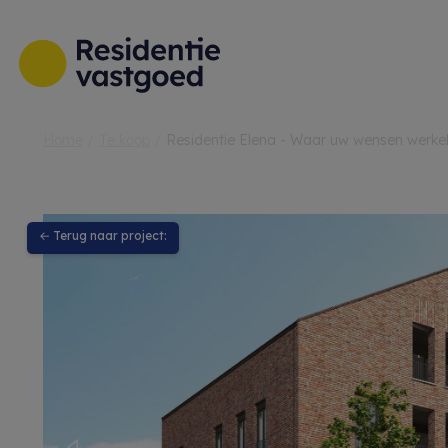
Menu overslaan en naar de inhoud gaan
Home
Te koop
Residentie Elena - Waar uw wensen werkel
← Terug naar project: