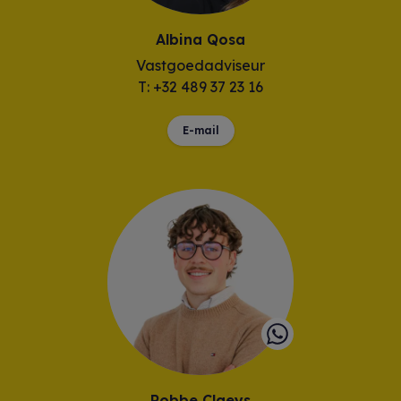
Albina Qosa
Vastgoedadviseur
T: +32 489 37 23 16
E-mail
Robbe Claeys