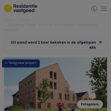
Menu overslaan en naar de inhoud gaan
Home
Te koop
Residentie Elena - Waar uw woonwensen werkelijkheid
worden!
×
Dit pand werd 2 keer bekeken in de afgelopen
48h
← Terug naar project:
Previous
Nex
Fotogalerij