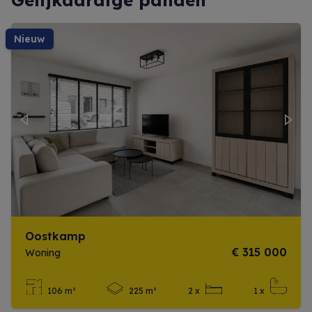
Gelijkaardige panden
nieuw
Previous
Next
Oostkamp
€ 315 000
Woning
106 m²
225 m²
2 x
1 x
Meer info