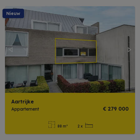
nieuw
Previous
Next
Aartrijke
€ 279 000
Appartement
88 m²
2 x
Meer info