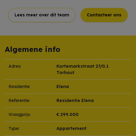
Lees meer over dit team
Contacteer ons
Algemene info
Adres:
Kortemarkstraat 27/0.1
Torhout
Residentie:
Elena
Referentie:
Residentie Elena
Vraagprijs:
€ 299.000
Type:
Appartement