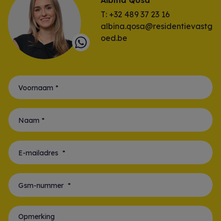
Albina Qosa
T: +32 489 37 23 16
albina.qosa@residentievastg
oed.be
Voornaam *
Naam *
E-mailadres *
Gsm-nummer *