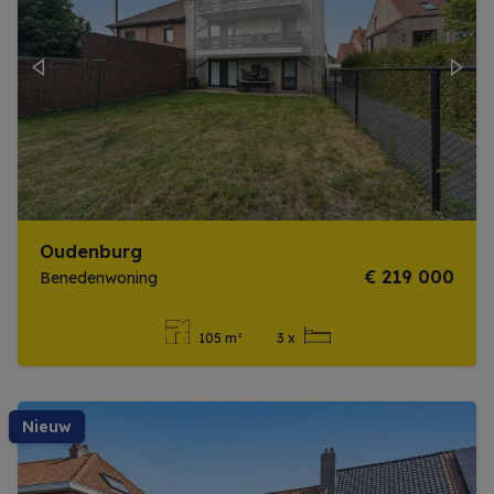
Previous
Next
Oudenburg
€ 219 000
Benedenwoning
105 m²
3 x
Meer info
nieuw