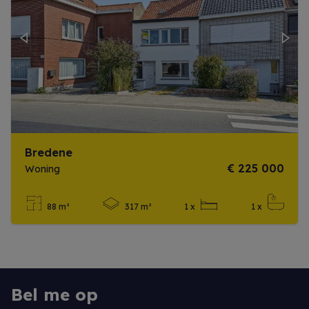
Previous
Next
Bredene
€ 225 000
Woning
88 m²
317 m²
1 x
1 x
Meer info
Bel me op