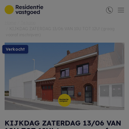
Menu overslaan en naar de inhoud gaan
Home
Te koop
KIJKDAG ZATERDAG 13/06 VAN 10U TOT 12U! (graag
vooraf inschrijven)
verkocht
KIJKDAG ZATERDAG 13/06 VAN