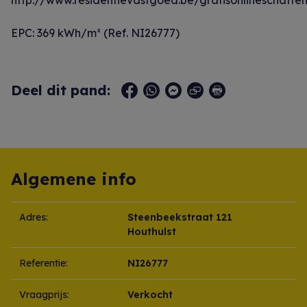
http://www.residentievastgoed.be/gratisonlineschatte
EPC: 369 kWh/m² (Ref. NI26777)
Deel dit pand:
Algemene info
Adres:
Steenbeekstraat 121
Houthulst
Referentie:
NI26777
Vraagprijs:
Verkocht