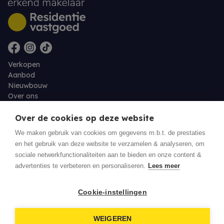
Verkopen
Aanbod
Nieuwbouw
Over ons
Contact
Jobs
Over de cookies op deze website
We maken gebruik van cookies om gegevens m.b.t. de prestaties
Eigenaarslogin
en het gebruik van deze website te verzamelen & analyseren, om
sociale netwerkfunctionaliteiten aan te bieden en onze content &
advertenties te verbeteren en personaliseren.
Lees meer
© 2026 Residentie Vastgoed - Oudenburg
Cookie-instellingen
Privacy policy
Disclaimer
WEIGEREN