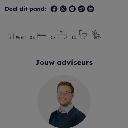
Deel dit pand:
86 m²
2 x
1 x
1 x
Ja
Jouw adviseurs