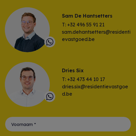
Sam De Hantsetters
T: +32 496 55 91 21
sam.dehantsetters@residenti
evastgoed.be
Dries Six
T: +32 473 44 10 17
dries.six@residentievastgoe
d.be
Voornaam *