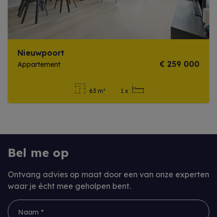
Nieuwpoort
€ 259 000
Appartement
63 m²
1 x
Meer info
Bel me op
Ontvang advies op maat door een van onze experten
waar je écht mee geholpen bent.
Naam *