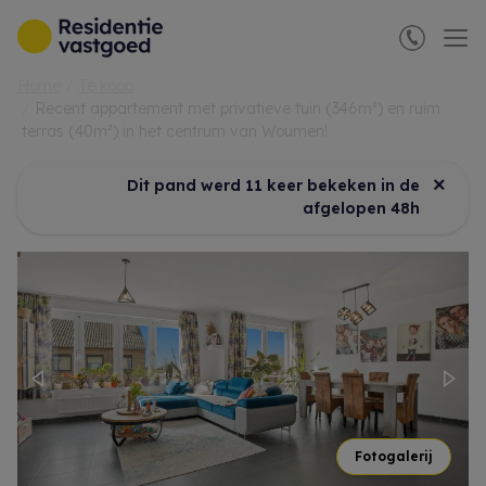
Menu overslaan en naar de inhoud gaan
Home
Te koop
Recent appartement met privatieve tuin (346m²) en ruim
terras (40m²) in het centrum van Woumen!
×
Dit pand werd 11 keer bekeken in de
afgelopen 48h
Previous
Nex
Fotogalerij