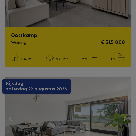
Oostkamp
€ 315 000
Woning
106 m²
225 m²
2 x
1 x
Meer info
Kijkdag
zaterdag 22 augustus 2026
Previous
Next