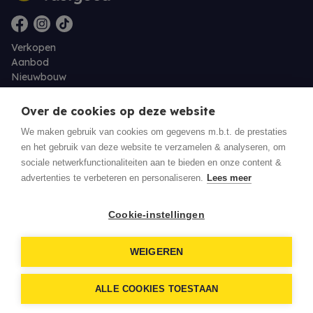
Verkopen
Aanbod
Nieuwbouw
Over ons
Contact
Over de cookies op deze website
Jobs
We maken gebruik van cookies om gegevens m.b.t. de prestaties
en het gebruik van deze website te verzamelen & analyseren, om
Eigenaarslogin
sociale netwerkfunctionaliteiten aan te bieden en onze content &
advertenties te verbeteren en personaliseren.
Lees meer
© 2026 Residentie Vastgoed - Oudenburg
Cookie-instellingen
Privacy policy
WEIGEREN
Disclaimer
Download een biedingsdocument
ALLE COOKIES TOESTAAN
Developed by Zabun