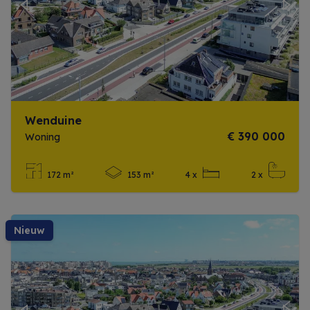
Previous
Next
Wenduine
€ 390 000
Woning
172 m²
153 m²
4 x
2 x
Meer info
nieuw