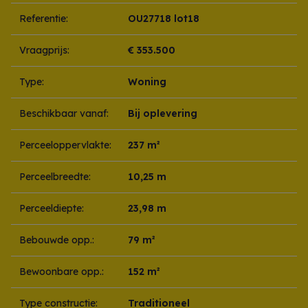
Referentie:
OU27718 lot18
Vraagprijs:
€ 353.500
Type:
Woning
Beschikbaar vanaf:
Bij oplevering
Perceeloppervlakte:
237 m²
Perceelbreedte:
10,25 m
Perceeldiepte:
23,98 m
Bebouwde opp.:
79 m²
Bewoonbare opp.:
152 m²
Type constructie:
Traditioneel