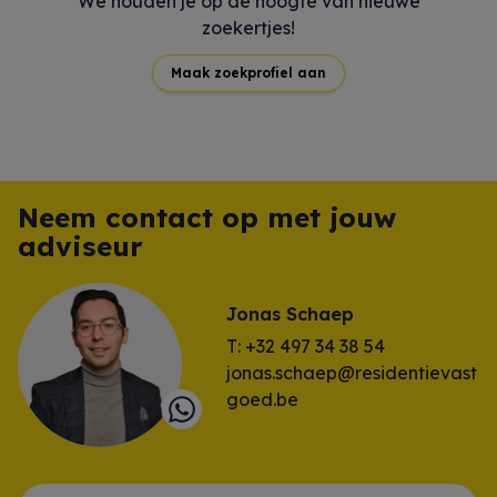
We houden je op de hoogte van nieuwe
zoekertjes!
Maak zoekprofiel aan
Neem contact op met jouw
adviseur
Jonas Schaep
T: +32 497 34 38 54
jonas.schaep@residentievast
goed.be