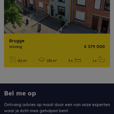
Previous
Next
Brugge
€ 379 000
Woning
152 m²
235 m²
3 x
1 x
Meer info
Bel me op
Ontvang advies op maat door een van onze experten
waar je écht mee geholpen bent.