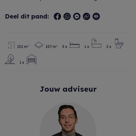
Deel dit pand:
152 m²
237 m²
3 x
1 x
2 x
1 x
Jouw adviseur