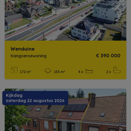
Previous
Next
Wenduine
€ 390 000
Kangoeroewoning
172 m²
153 m²
4 x
2 x
Meer info
Kijkdag
zaterdag 22 augustus 2026