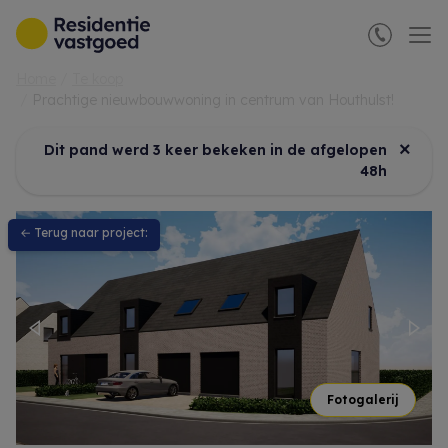
Menu overslaan en naar de inhoud gaan
Home
Te koop
Prachtige nieuwbouwwoning in centrum van Houthulst!
×
Dit pand werd 3 keer bekeken in de afgelopen
48h
← Terug naar project:
Previous
Nex
Fotogalerij