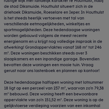
rustige wijk met landelijk karakter te Houthulst, nabij
de stad Diksmuide. Houthulst situeert zich in de
driehoek Diksmuide, Roeselare en Ieper. In Houthulst
is het steeds heerlijk vertoeven met tal van
verschillende eetmogelijkheden, winkeltjes en
sportmogelijkheden. Deze hedendaagse woningen
worden gebouwd volgens de meest recente
energienorm en u krijgt nog volledige inspraak in de
afwerking! Grondoppervlaktes vanaf 168 m² tot 246
m². Deze woningen beschikken steeds over 3
slaapkamers en een inpandige garage. Bovendien
bevatten deze woningen een mooie tuin. Vraag
gerust naar ons lastenboek en plannen op kantoor!
Deze hedendaagse halfopen woning met lotnummer
18 ligt op een perceel van 237 m², waarvan zo'n 79,38
m² bebouwd. Deze woning heeft een bewoonbare
oppervlakte van zo'n 151,52 m². Deze woning is op de
gelijkvloerse verdieping voorzien van een inkomhal