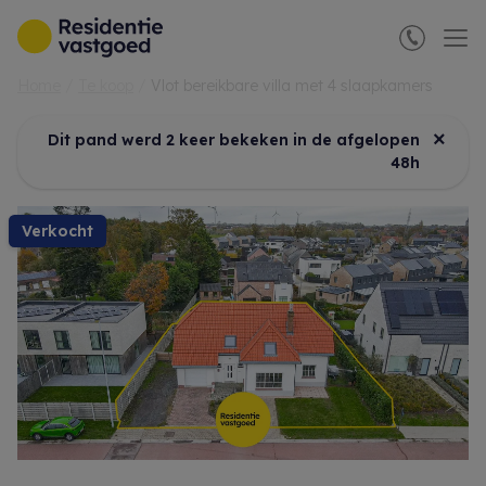
Menu overslaan en naar de inhoud gaan
Home
Te koop
Vlot bereikbare villa met 4 slaapkamers
×
Dit pand werd 2 keer bekeken in de afgelopen
48h
verkocht