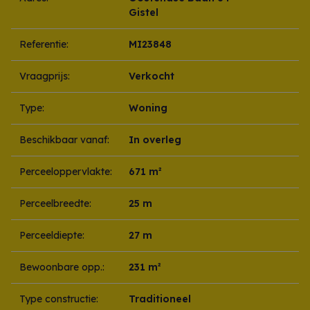
Gistel
Referentie:
MI23848
Vraagprijs:
Verkocht
Type:
Woning
Beschikbaar vanaf:
In overleg
Perceeloppervlakte:
671 m²
Perceelbreedte:
25 m
Perceeldiepte:
27 m
Bewoonbare opp.:
231 m²
Type constructie:
Traditioneel