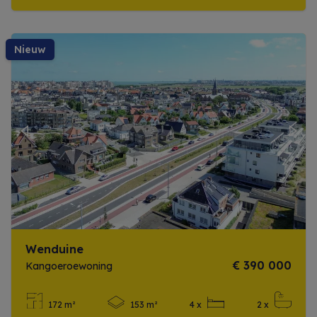
Meer info
nieuw
Previous
Next
Wenduine
€ 390 000
Kangoeroewoning
172 m²
153 m²
4 x
2 x
Meer info