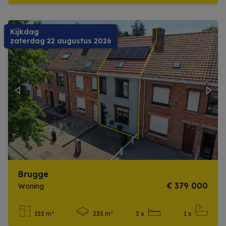
Kijkdag
zaterdag 22 augustus 2026
Previous
Next
Brugge
€ 379 000
Woning
152 m²
235 m²
3 x
1 x
Meer info