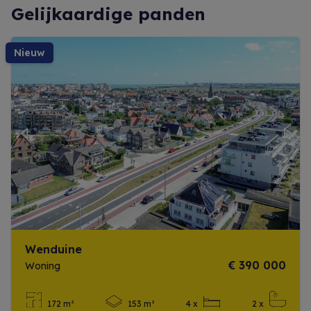
Gelijkaardige panden
nieuw
Previous
Next
Wenduine
€ 390 000
Woning
172 m²
153 m²
4 x
2 x