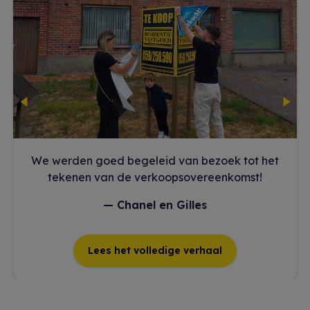
Previous
Nex
id van bezoek tot het
Vlotte en aangename verko
koopsovereenkomst!
Vastgoed
en Gilles
Veerle Vand
edige verhaal
Lees het volledig