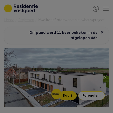
Menu overslaan en naar de inhoud gaan
Home
Projecten
Kwalitatief afgewerkt nieuwbouwproject!
×
Dit pand werd 11 keer bekeken in de
afgelopen 48h
Previous
Nex
Kaart
Fotogalerij