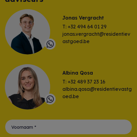
Jonas Vergracht
T: +32 494 64 01 29
jonas.vergracht@residentiev
astgoed.be
Albina Qosa
T: +32 489 37 23 16
albina.qosa@residentievastg
oed.be