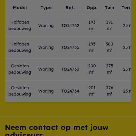
Model
Type
Ref.
Opp.
Tuin
Terras
Halfopen
193
391
Woning
TO24762
25 m²
bebouwing
m²
m²
Halfopen
195
380
Woning
TO24765
25 m²
bebouwing
m²
m²
Gesloten
200
275
Woning
TO24763
25 m²
bebouwing
m²
m²
Gesloten
201
276
Woning
TO24764
25 m²
bebouwing
m²
m²
Neem contact op met jouw
adviseurs