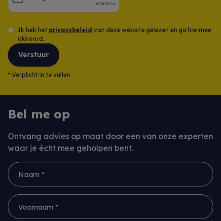
Ik heb het
privacybeleid
van deze website gelezen en ga hiermee
akkoord.
Verstuur
*
Verplicht in te vullen
Bel me op
Ontvang advies op maat door een van onze experten
waar je écht mee geholpen bent.
Naam *
Voornaam *