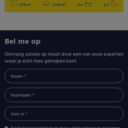
279 m²
1 025 m²
4 x
2 x
Meer info
Bel me op
Ontvang advies op maat door een van onze experten
waar je écht mee geholpen bent.
Naam *
Voornaam *
Gsm nr. *
Ik heb het privacybeleid van deze website gelezen en ga hiermee