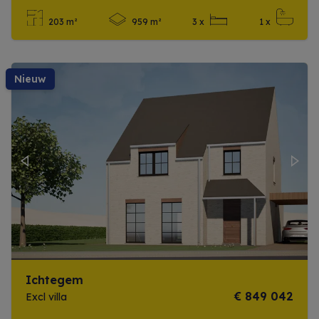
203 m²
959 m²
3 x
1 x
Meer info
nieuw
Previous
Next
Ichtegem
€ 849 042
Excl villa