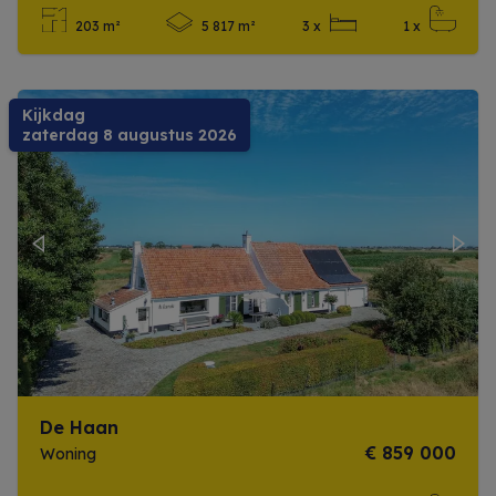
203 m²
5 817 m²
3 x
1 x
Meer info
Kijkdag
zaterdag 8 augustus 2026
Previous
Next
De Haan
€ 859 000
Woning