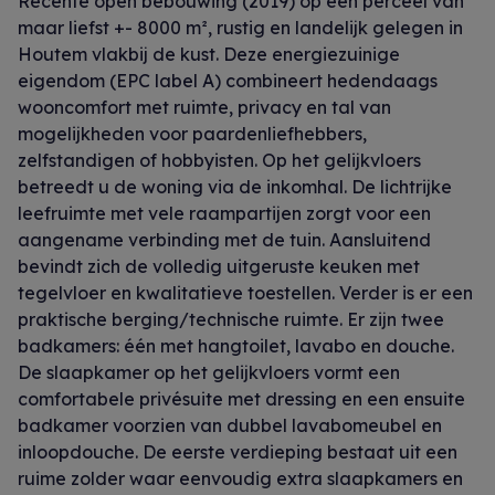
Recente open bebouwing (2019) op een perceel van
maar liefst +- 8000 m², rustig en landelijk gelegen in
Houtem vlakbij de kust. Deze energiezuinige
eigendom (EPC label A) combineert hedendaags
wooncomfort met ruimte, privacy en tal van
mogelijkheden voor paardenliefhebbers,
zelfstandigen of hobbyisten. Op het gelijkvloers
betreedt u de woning via de inkomhal. De lichtrijke
leefruimte met vele raampartijen zorgt voor een
aangename verbinding met de tuin. Aansluitend
bevindt zich de volledig uitgeruste keuken met
tegelvloer en kwalitatieve toestellen. Verder is er een
praktische berging/technische ruimte. Er zijn twee
badkamers: één met hangtoilet, lavabo en douche.
De slaapkamer op het gelijkvloers vormt een
comfortabele privésuite met dressing en een ensuite
badkamer voorzien van dubbel lavabomeubel en
inloopdouche. De eerste verdieping bestaat uit een
ruime zolder waar eenvoudig extra slaapkamers en