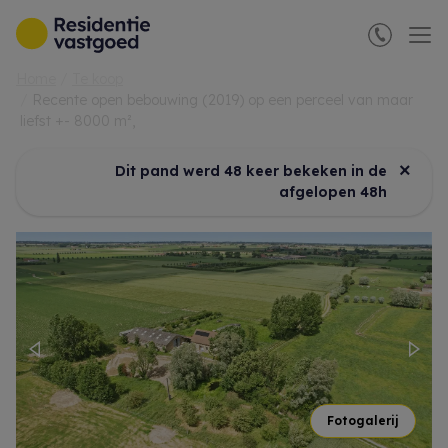
Menu overslaan en naar de inhoud gaan
Home
Te koop
Recente open bebouwing (2019) op een perceel van maar
liefst +- 8000 m²,
×
Dit pand werd 48 keer bekeken in de
afgelopen 48h
Previous
Nex
Fotogalerij