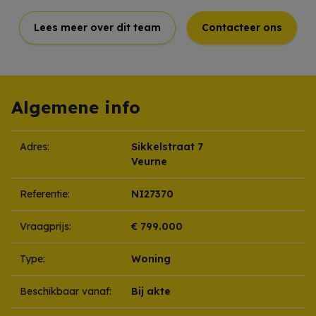
Lees meer over dit team
Contacteer ons
Algemene info
Adres:
Sikkelstraat 7
Veurne
Referentie:
NI27370
Vraagprijs:
€ 799.000
Type:
Woning
Beschikbaar vanaf:
Bij akte