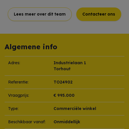
Lees meer over dit team
Contacteer ons
Algemene info
Adres:
Industrielaan 1
Torhout
Referentie:
TO24902
Vraagprijs:
€ 995.000
Type:
Commerciële winkel
Beschikbaar vanaf:
Onmiddellijk