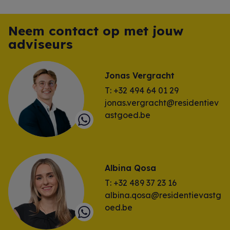
Neem contact op met jouw
adviseurs
Jonas Vergracht
T: +32 494 64 01 29
jonas.vergracht@residentiev
astgoed.be
Albina Qosa
T: +32 489 37 23 16
albina.qosa@residentievastg
oed.be