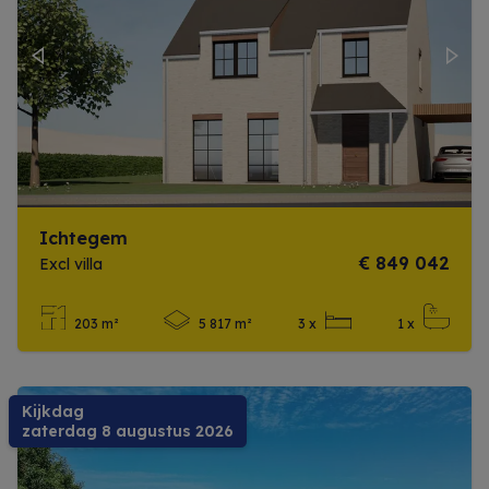
Previous
Next
Ichtegem
€ 849 042
Excl villa
203 m²
5 817 m²
3 x
1 x
Meer info
Kijkdag
zaterdag 8 augustus 2026