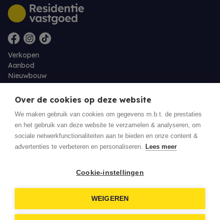
Verkopen
Aanbod
Nieuwbouw
Over ons
Contact
Over de cookies op deze website
Jobs
We maken gebruik van cookies om gegevens m.b.t. de prestaties
en het gebruik van deze website te verzamelen & analyseren, om
Eigenaarslogin
sociale netwerkfunctionaliteiten aan te bieden en onze content &
advertenties te verbeteren en personaliseren.
Lees meer
© 2026 Residentie Vastgoed - Oudenburg
Cookie-instellingen
Privacy policy
WEIGEREN
Disclaimer
Download een biedingsdocument