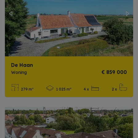
Previous
Next
De Haan
€ 859 000
Woning
279 m²
1 025 m²
4 x
2 x
Meer info