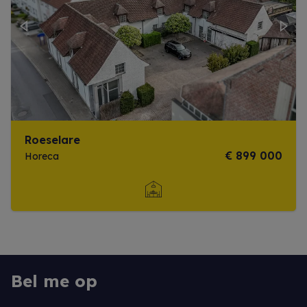
Previous
Next
Roeselare
€ 899 000
Horeca
Meer info
Bel me op