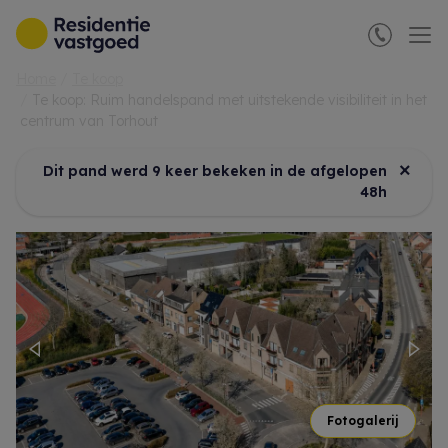
Menu overslaan en naar de inhoud gaan
Home
Te koop
Te koop: Ruim handelspand met uitstekende visibiliteit in het
centrum van Torhout
×
Dit pand werd 9 keer bekeken in de afgelopen
48h
Previous
Nex
Fotogalerij