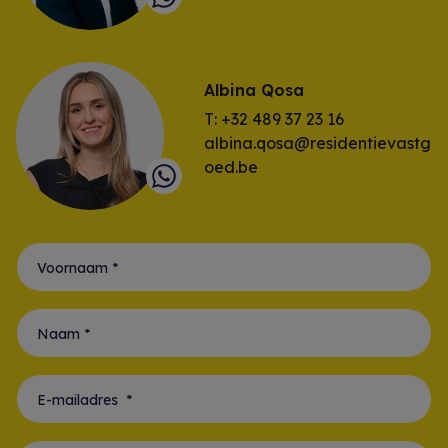
Albina Qosa
T: +32 489 37 23 16
albina.qosa@residentievastg
oed.be
Voornaam *
Naam *
E-mailadres *