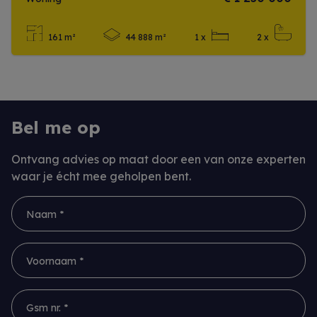
161 m²
44 888 m²
1 x
2 x
Meer info
Bel me op
Ontvang advies op maat door een van onze experten
waar je écht mee geholpen bent.
Naam *
Voornaam *
Gsm nr. *