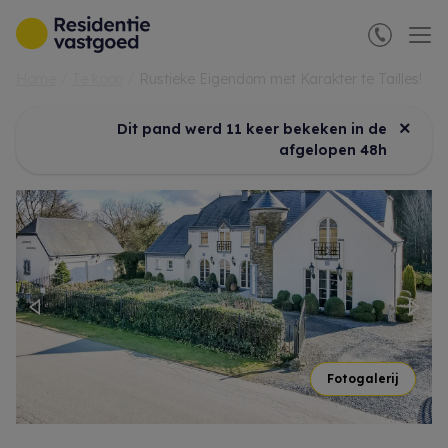
Menu overslaan en naar de inhoud gaan
Home
Te koop
Rustieke Eigendom met Karakter te Tailles!
×
Dit pand werd 11 keer bekeken in de
afgelopen 48h
Previous
Nex
Fotogalerij