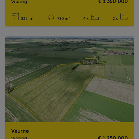
€ 1 350 000
Woning
232 m²
780 m²
4 x
2 x
Meer info
Previous
Next
Veurne
€ 1 250 000
Woning