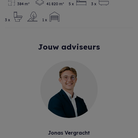
384 m²
41 820 m²
5 x
3 x
3 x
1 x
Jouw adviseurs
Jonas Vergracht