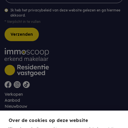
Ik heb het privacybeleid van deze website gelezen en ga hiermee
akkoord.
*
Verplicht in te vullen
Verzenden
Verkopen
Aanbod
Nieuwbouw
Over ons
Contact
Over de cookies op deze website
Jobs