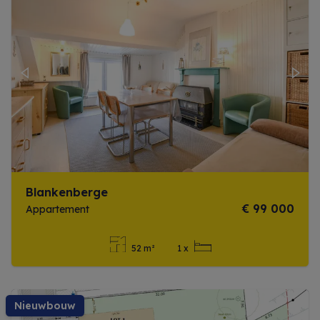
Previous
Next
Blankenberge
€ 99 000
Appartement
52 m²
1 x
Meer info
nieuwbouw