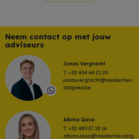
Neem contact op met jouw
adviseurs
Jonas Vergracht
T: +32 494 64 01 29
jonas.vergracht@residentiev
astgoed.be
Albina Qosa
T: +32 489 37 23 16
albina.qosa@residentievastg