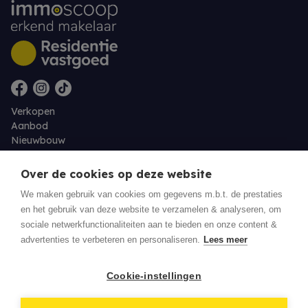
Verkopen
Aanbod
Nieuwbouw
Over ons
Contact
Over de cookies op deze website
Jobs
We maken gebruik van cookies om gegevens m.b.t. de prestaties
en het gebruik van deze website te verzamelen & analyseren, om
Eigenaarslogin
sociale netwerkfunctionaliteiten aan te bieden en onze content &
advertenties te verbeteren en personaliseren.
Lees meer
© 2026 Residentie Vastgoed - Oudenburg
Cookie-instellingen
Privacy policy