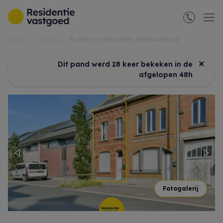
Menu overslaan en naar de inhoud gaan
Home
Te koop
Ruime te renoveren stadswoning!
×
Dit pand werd 28 keer bekeken in de
afgelopen 48h
Previous
Nex
Fotogalerij