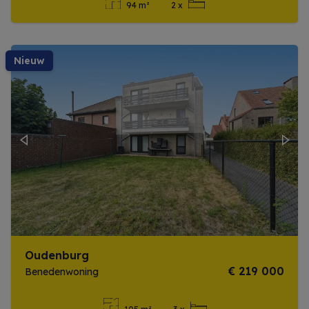
94 m²
2 x
Meer info
nieuw
Previous
Next
Oudenburg
€ 219 000
Benedenwoning