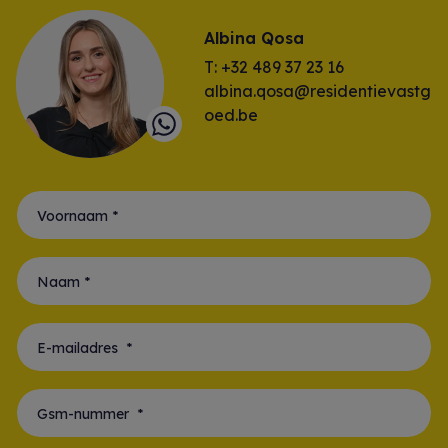
Albina Qosa
T: +32 489 37 23 16
albina.qosa@residentievastg
oed.be
Voornaam *
Naam *
E-mailadres *