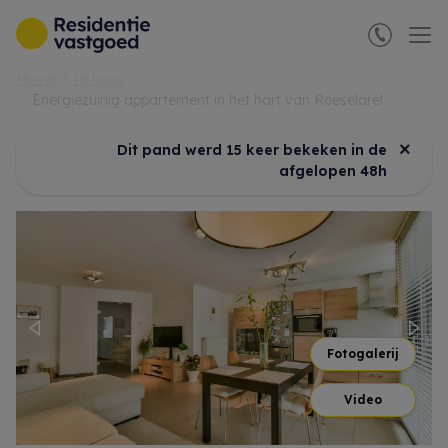
Menu overslaan en naar de inhoud gaan
Home
Te koop
Energiezuinig appartement in het hart van Roeselare!
×
Dit pand werd 15 keer bekeken in de
afgelopen 48h
Previous
Nex
Fotogalerij
Video