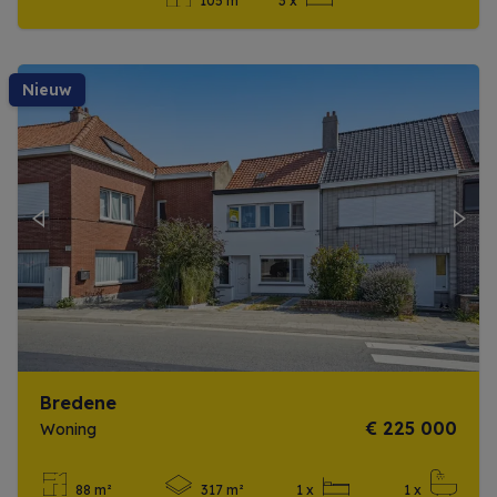
105 m²
3 x
Meer info
nieuw
Previous
Next
Bredene
€ 225 000
Woning
88 m²
317 m²
1 x
1 x