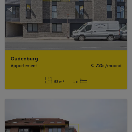
Previous
Next
Oudenburg
€ 725
Appartement
/maand
53 m²
1 x
Meer info