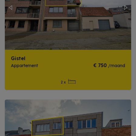
Previous
Next
Gistel
€ 750
Appartement
/maand
2 x
Meer info