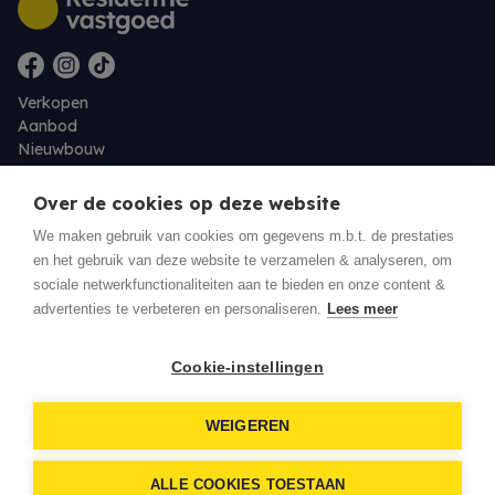
Verkopen
Aanbod
Nieuwbouw
Over ons
Contact
Over de cookies op deze website
Jobs
We maken gebruik van cookies om gegevens m.b.t. de prestaties
en het gebruik van deze website te verzamelen & analyseren, om
Eigenaarslogin
sociale netwerkfunctionaliteiten aan te bieden en onze content &
advertenties te verbeteren en personaliseren.
Lees meer
© 2026 Residentie Vastgoed - Oudenburg
Cookie-instellingen
Privacy policy
WEIGEREN
Disclaimer
Download een biedingsdocument
ALLE COOKIES TOESTAAN