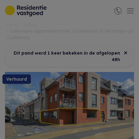
Menu overslaan en naar de inhoud gaan
Home
Te huur
Gelijkvloers appartement met 1 slaapkamer in het hartje van
Oudenburg
×
Dit pand werd 1 keer bekeken in de afgelopen
48h
verhuurd