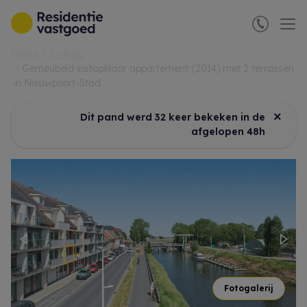
Menu overslaan en naar de inhoud gaan
Home
Te koop
Gemeubeld instapklaar appartement (2014) met 2 terrassen
in Nieuwpoort-Stad.
×
Dit pand werd 32 keer bekeken in de
afgelopen 48h
Previous
Nex
Fotogalerij