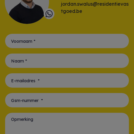
jordan.swalus@residentievas
tgoed.be
Voornaam *
Naam *
E-mailadres *
Gsm-nummer *