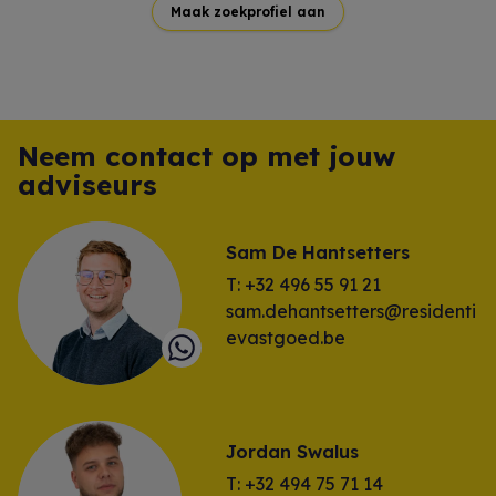
Maak zoekprofiel aan
Neem contact op met jouw
adviseurs
Sam De Hantsetters
T: +32 496 55 91 21
sam.dehantsetters@residenti
evastgoed.be
Jordan Swalus
T: +32 494 75 71 14