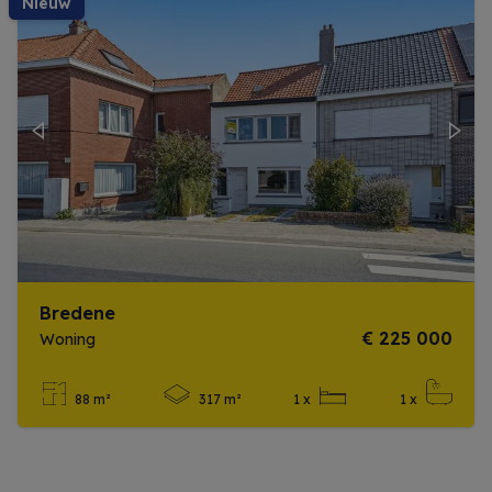
nieuw
Previous
Next
Bredene
€ 225 000
Woning
88 m²
317 m²
1 x
1 x
Meer info