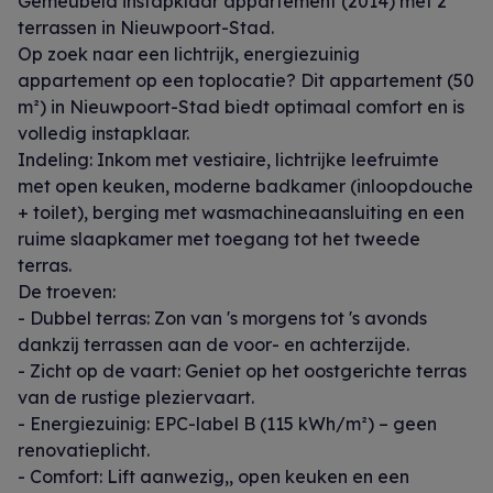
Gemeubeld instapklaar appartement (2014) met 2
terrassen in Nieuwpoort-Stad.
Op zoek naar een lichtrijk, energiezuinig
appartement op een toplocatie? Dit appartement (50
m²) in Nieuwpoort-Stad biedt optimaal comfort en is
volledig instapklaar.
Indeling: Inkom met vestiaire, lichtrijke leefruimte
met open keuken, moderne badkamer (inloopdouche
+ toilet), berging met wasmachineaansluiting en een
ruime slaapkamer met toegang tot het tweede
terras.
De troeven:
- Dubbel terras: Zon van 's morgens tot 's avonds
dankzij terrassen aan de voor- en achterzijde.
- Zicht op de vaart: Geniet op het oostgerichte terras
van de rustige pleziervaart.
- Energiezuinig: EPC-label B (115 kWh/m²) – geen
renovatieplicht.
- Comfort: Lift aanwezig,, open keuken en een