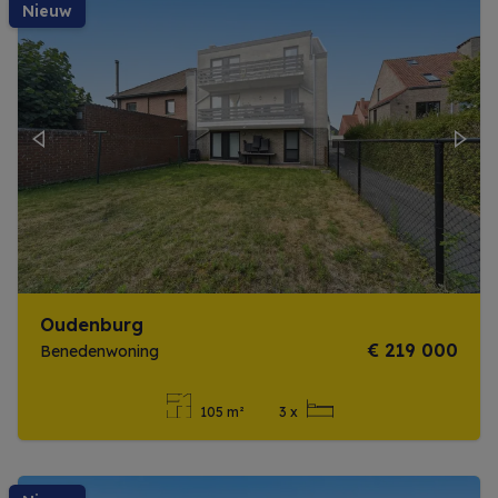
nieuw
Previous
Next
Oudenburg
€ 219 000
Benedenwoning
105 m²
3 x
Meer info