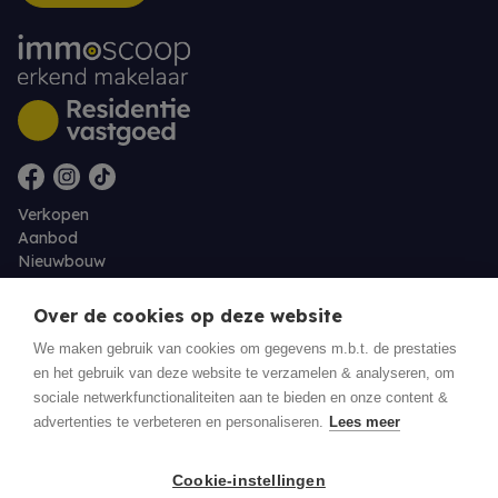
Verkopen
Aanbod
Nieuwbouw
Over ons
Contact
Over de cookies op deze website
Jobs
We maken gebruik van cookies om gegevens m.b.t. de prestaties
en het gebruik van deze website te verzamelen & analyseren, om
Eigenaarslogin
sociale netwerkfunctionaliteiten aan te bieden en onze content &
advertenties te verbeteren en personaliseren.
Lees meer
© 2026 Residentie Vastgoed - Oudenburg
Cookie-instellingen