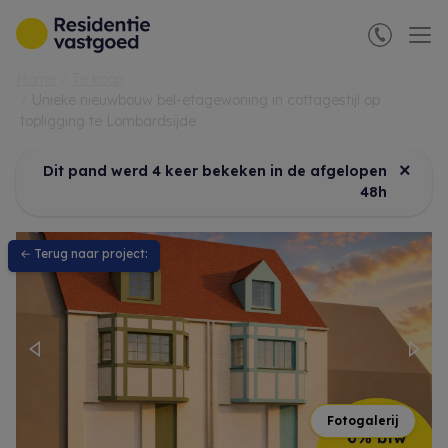
Menu overslaan en naar de inhoud gaan
Home
Te koop
Unieke nieuwbouw bel-etagewoning in cottagestijl op
topligging te Lombardsijde
×
Dit pand werd 4 keer bekeken in de afgelopen
48h
← Terug naar project:
Previous
Nex
Fotogalerij