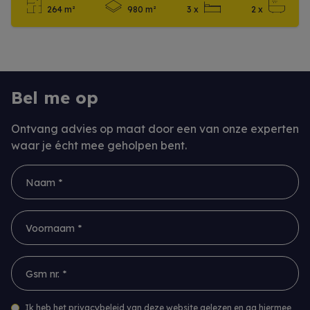
264 m²
980 m²
3 x
2 x
Meer info
Bel me op
Ontvang advies op maat door een van onze experten
waar je écht mee geholpen bent.
Naam *
Voornaam *
Gsm nr. *
Ik heb het privacybeleid van deze website gelezen en ga hiermee