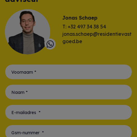
Jonas Schaep
T: +32 497 34 38 54
jonas.schaep@residentievast
goed.be
Voornaam *
Naam *
E-mailadres *