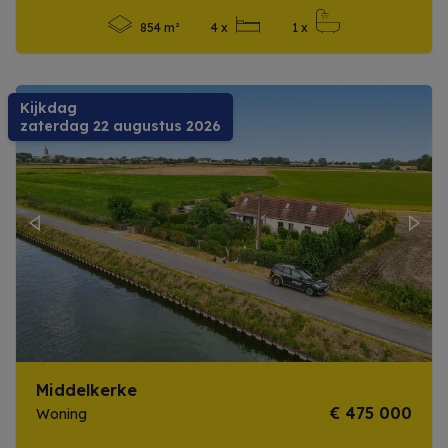
854 m²
4 x
1 x
Meer info
Kijkdag
zaterdag 22 augustus 2026
Previous
Next
Middelkerke
€ 475 000
Woning