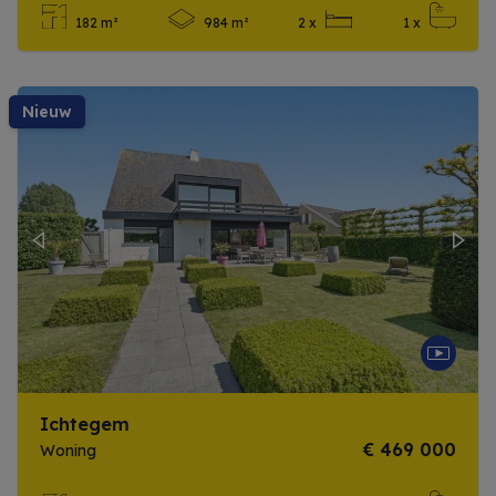
182 m²
984 m²
2 x
1 x
Meer info
nieuw
Previous
Next
Ichtegem
€ 469 000
Woning