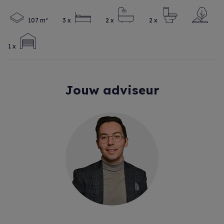
107 m²
3 x
2 x
2 x
1 x
Jouw adviseur