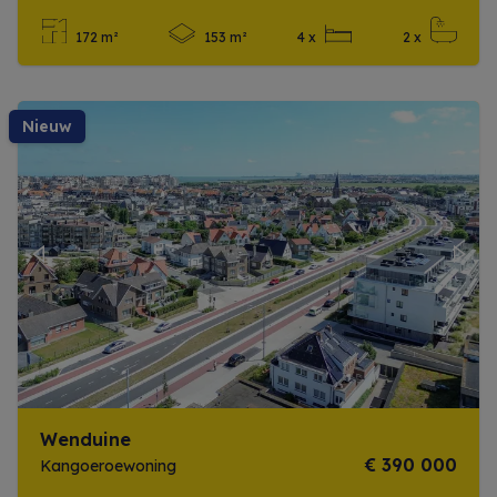
172 m²
153 m²
4 x
2 x
Meer info
nieuw
Previous
Next
Wenduine
€ 390 000
Kangoeroewoning