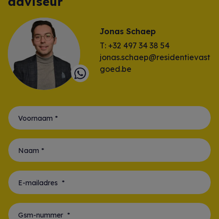
adviseur
Jonas Schaep
T: +32 497 34 38 54
jonas.schaep@residentievast
goed.be
Voornaam *
Naam *
E-mailadres *