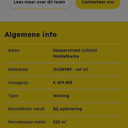
Lees meer over dit team
Contacteer ons
Algemene info
Adres:
Karperstraat 1/lot10
Middelkerke
Referentie:
OU28983 - lot 10
Vraagprijs:
€ 439.855
Type:
Woning
Beschikbaar vanaf:
Bij oplevering
Perceeloppervlakte:
323 m²