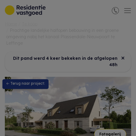
Menu overslaan en naar de inhoud gaan
Home
Te koop
Prachtige landelijke halfopen bebouwing in een groene
omgeving nabij het kanaal Plassendale-Nieuwpoort te
Leffinge
×
Dit pand werd 4 keer bekeken in de afgelopen
48h
← Terug naar project:
Previous
Nex
Fotogalerij