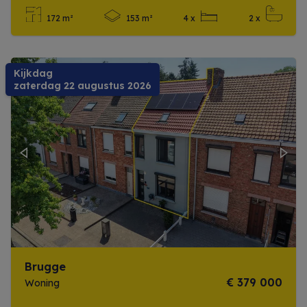
172 m²
153 m²
4 x
2 x
Meer info
Kijkdag
zaterdag 22 augustus 2026
Previous
Next
Brugge
€ 379 000
Woning