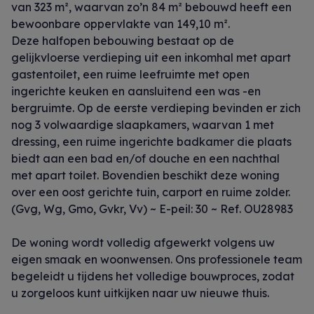
van 323 m², waarvan zo’n 84 m² bebouwd heeft een
bewoonbare oppervlakte van 149,10 m².
Deze halfopen bebouwing bestaat op de
gelijkvloerse verdieping uit een inkomhal met apart
gastentoilet, een ruime leefruimte met open
ingerichte keuken en aansluitend een was -en
bergruimte. Op de eerste verdieping bevinden er zich
nog 3 volwaardige slaapkamers, waarvan 1 met
dressing, een ruime ingerichte badkamer die plaats
biedt aan een bad en/of douche en een nachthal
met apart toilet. Bovendien beschikt deze woning
over een oost gerichte tuin, carport en ruime zolder.
(Gvg, Wg, Gmo, Gvkr, Vv) ~ E-peil: 30 ~ Ref. OU28983
De woning wordt volledig afgewerkt volgens uw
eigen smaak en woonwensen. Ons professionele team
begeleidt u tijdens het volledige bouwproces, zodat
u zorgeloos kunt uitkijken naar uw nieuwe thuis.