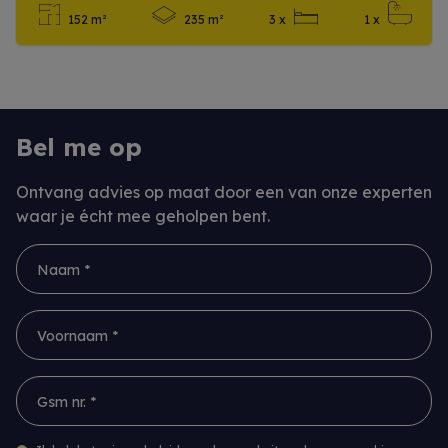
152 m²
235 m²
3 x
1 x
Meer info
Bel me op
Ontvang advies op maat door een van onze experten
waar je écht mee geholpen bent.
Naam *
Voornaam *
Gsm nr. *