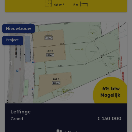
46 m²
2 x
Meer info
nieuwbouw
Project:
Previous
Next
Leffinge
€ 130 000
Grond