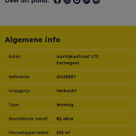
Deel dit pand:
Algemene info
Adres:
Aartrijkestraat 173
Eernegem
Referentie:
OU28587
Vraagprijs:
Verkocht
Type:
Woning
Beschikbaar vanaf:
Bij akte
Perceeloppervlakte:
355 m²