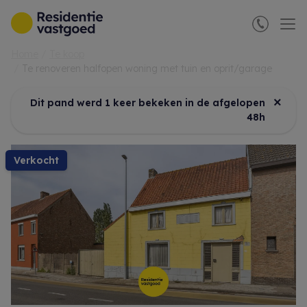
Menu overslaan en naar de inhoud gaan
Home
Te koop
Te renoveren halfopen woning met tuin en oprit/garage
×
Dit pand werd 1 keer bekeken in de afgelopen
48h
verkocht