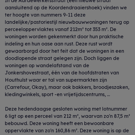
In de Aardewerkersstraat (een nieuwe straat
aansluitend op de Koordendraaiershoek) vinden we
ter hoogte van nummers 9-11 deze
landelijke/pastoriestijl nieuwbouwwoningen terug op
perceeloppervlaktes vanaf 212m² tot 353 m². De
woningen worden gekenmerkt door hun praktische
indeling en hun oase aan rust. Deze rust wordt
gewaarborgd door het feit dat de woningen in een
doodlopende straat gelegen zijn. Doch liggen de
woningen op wandelafstand van de
Jonkershovestraat, één van de hoofdstraten van
Houthulst waar er tal van supermarkten zijn
(Carrefour, Okay), maar ook bakkers, broodjeszaken,
kledingwinkels, sport -en vrijetijdscentrums, …
Deze hedendaagse gesloten woning met lotnummer
6 ligt op een perceel van 212 m², waarvan zo'n 87,5 m²
bebouwd. Deze woning heeft een bewoonbare
oppervlakte van zo'n 160,86 m². Deze woning is op de