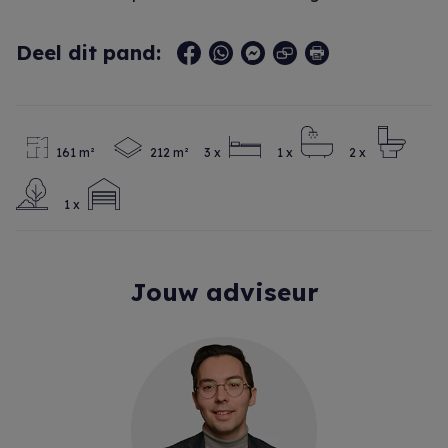
Deel dit pand:
161 m²
212 m²
3 x
1 x
2 x
1 x
Jouw adviseur