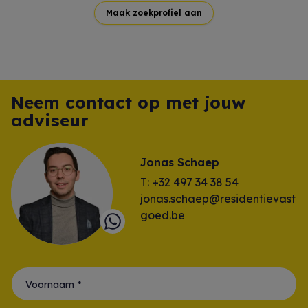
Maak zoekprofiel aan
Neem contact op met jouw
adviseur
Jonas Schaep
T: +32 497 34 38 54
jonas.schaep@residentievast
goed.be