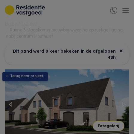
Menu overslaan en naar de inhoud gaan
Home
Te koop
Ruime 3-slaapkamer nieuwbouwwoning op rustige ligging
nabij centrum Houthulst
×
Dit pand werd 8 keer bekeken in de afgelopen
48h
← Terug naar project:
Previous
Nex
Fotogalerij