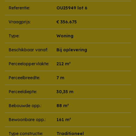
Referentie:
OU25949 lot 6
Vraagprijs:
€ 356.675
Type:
Woning
Beschikbaar vanaf:
Bij oplevering
Perceeloppervlakte:
212 m²
Perceelbreedte:
7 m
Perceeldiepte:
30,35 m
Bebouwde opp.:
88 m²
Bewoonbare opp.:
161 m²
Type constructie:
Traditioneel