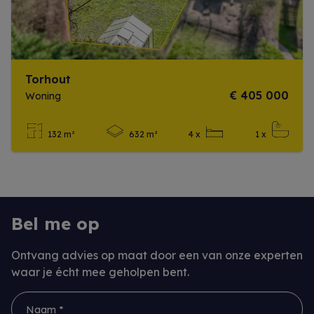
Torhout
€ 405 000
Woning
132 m²
632 m²
4 x
1 x
Meer info
Bel me op
Ontvang advies op maat door een van onze experten
waar je écht mee geholpen bent.
Naam *