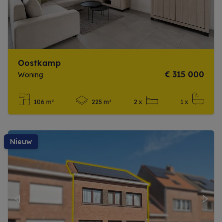
Oostkamp
€ 315 000
Woning
106 m²
225 m²
2 x
1 x
Meer info
nieuw
Previous
Next