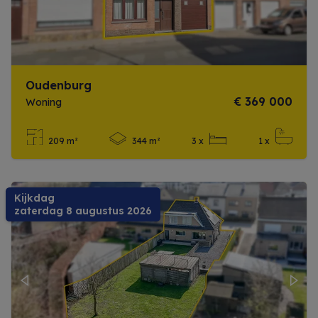
Oudenburg
€ 369 000
Woning
209 m²
344 m²
3 x
1 x
Meer info
Kijkdag
zaterdag 8 augustus 2026
Previous
Next