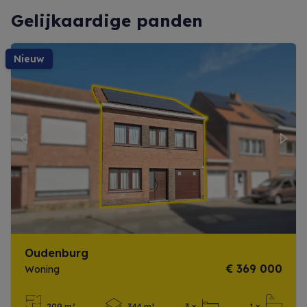
Gelijkaardige panden
nieuw
Previous
Next
Oudenburg
€ 369 000
Woning
209 m²
344 m²
3 x
1 x