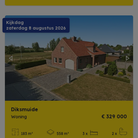
Meer info
Kijkdag
zaterdag 8 augustus 2026
Previous
Next
Diksmuide
€ 329 000
Woning
183 m²
558 m²
3 x
2 x