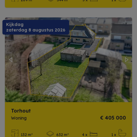
Meer info
Kijkdag
zaterdag 8 augustus 2026
Previous
Next
Torhout
€ 405 000
Woning
132 m²
632 m²
4 x
1 x