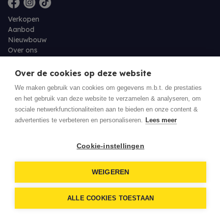
Verkopen
Aanbod
Nieuwbouw
Over ons
Contact
Jobs
Over de cookies op deze website
We maken gebruik van cookies om gegevens m.b.t. de prestaties
Eigenaarslogin
en het gebruik van deze website te verzamelen & analyseren, om
sociale netwerkfunctionaliteiten aan te bieden en onze content &
advertenties te verbeteren en personaliseren.
Lees meer
© 2026 Residentie Vastgoed - Oudenburg
Cookie-instellingen
Privacy policy
Disclaimer
WEIGEREN
Download een biedingsdocument
ALLE COOKIES TOESTAAN
Developed by Zabun