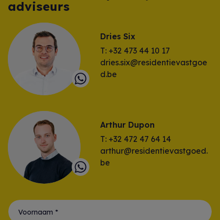
adviseurs
Dries Six
T: +32 473 44 10 17
dries.six@residentievastgoe
d.be
Arthur Dupon
T: +32 472 47 64 14
arthur@residentievastgoed.
be