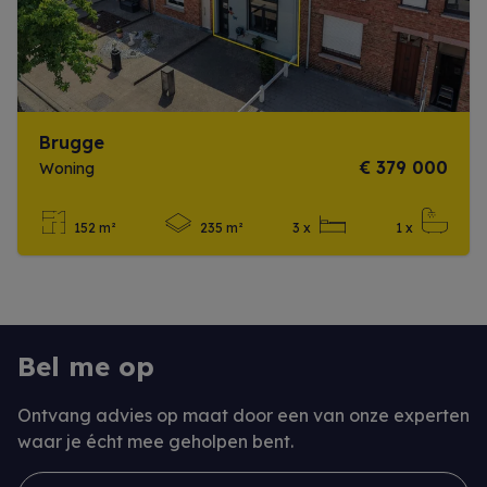
Brugge
€ 379 000
Woning
152 m²
235 m²
3 x
1 x
Meer info
Bel me op
Ontvang advies op maat door een van onze experten
waar je écht mee geholpen bent.
Naam *