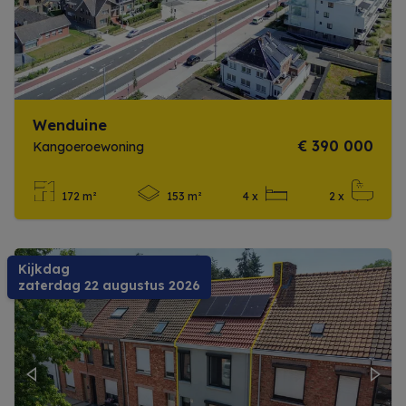
Wenduine
€ 390 000
Kangoeroewoning
172 m²
153 m²
4 x
2 x
Meer info
Kijkdag
zaterdag 22 augustus 2026
Previous
Next