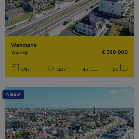
Wenduine
€ 390 000
Woning
172 m²
153 m²
4 x
2 x
Meer info
nieuw
Previous
Next