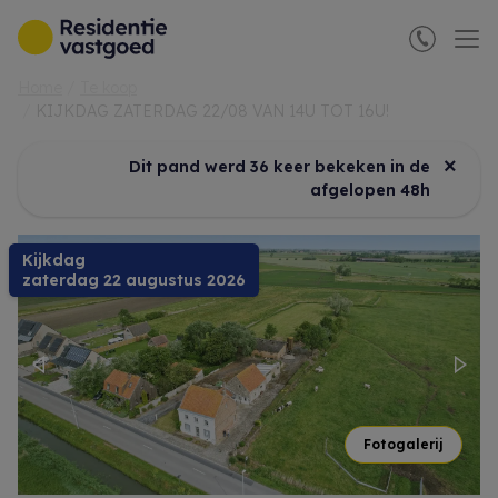
Menu overslaan en naar de inhoud gaan
Home
Te koop
KIJKDAG ZATERDAG 22/08 VAN 14U TOT 16U!
×
Dit pand werd 36 keer bekeken in de
afgelopen 48h
Kijkdag
zaterdag 22 augustus 2026
Previous
Nex
Fotogalerij