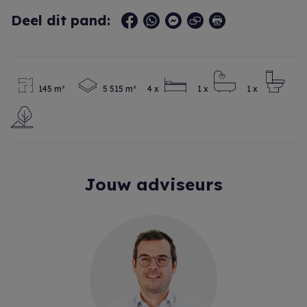
Deel dit pand:
145 m²
5 515 m²
4 x
1 x
1 x
Jouw adviseurs