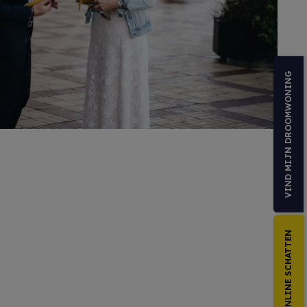
VIND MIJN DROOMWONING
ZELF ONLINE SCHATTEN