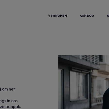
VERKOPEN
AANBOD
j om het
gs in ons
nze aanpak.