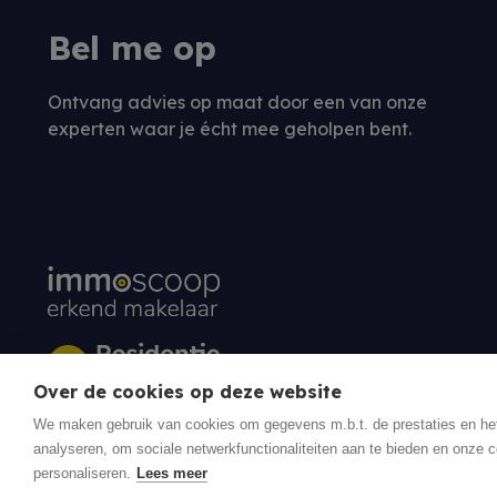
Bel me op
Ontvang advies op maat door een van onze
experten waar je écht mee geholpen bent.
Over de cookies op deze website
We maken gebruik van cookies om gegevens m.b.t. de prestaties en he
analyseren, om sociale netwerkfunctionaliteiten aan te bieden en onze c
personaliseren.
Lees meer
© 2026 Residentie Vastgoed - Oudenburg
Privacy policy