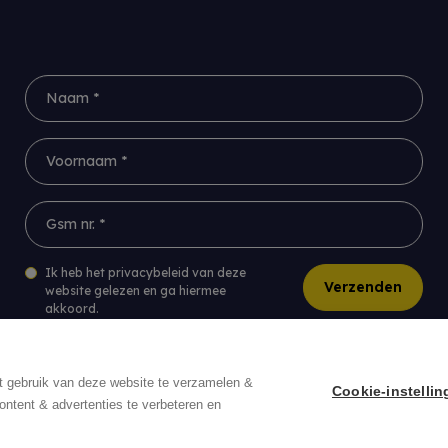
Naam *
Voornaam *
Gsm nr. *
Ik heb het privacybeleid van deze
Verzenden
website gelezen en ga hiermee
akkoord.
*
Verplicht in te vullen
t gebruik van deze website te verzamelen &
Cookie-instelli
ontent & advertenties te verbeteren en
Disclaimer
Download een biedingsdocume