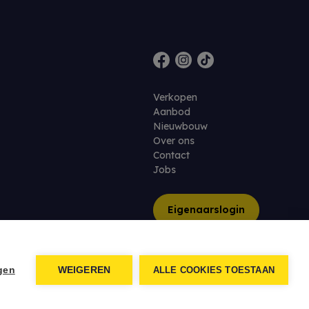
Verkopen
Aanbod
Nieuwbouw
Over ons
Contact
Jobs
Eigenaarslogin
ngen
WEIGEREN
ALLE COOKIES TOESTAAN
nt
Developed by Zabun