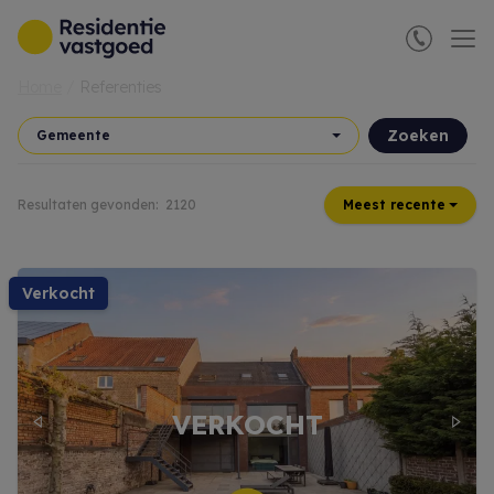
Menu overslaan en naar de inhoud gaan
Home
Referenties
Zoeken
Gemeente
Resultaten gevonden:
2120
Meest recente
verkocht
Previous
Next