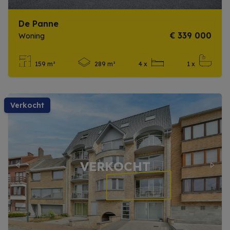
De Panne
€ 339 000
Woning
159 m²
289 m²
4 x
1 x
Meer info
verkocht
Previous
Next