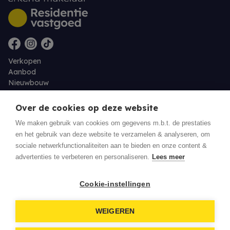
Verkopen
Aanbod
Nieuwbouw
Over ons
Contact
Over de cookies op deze website
Jobs
We maken gebruik van cookies om gegevens m.b.t. de prestaties
en het gebruik van deze website te verzamelen & analyseren, om
Eigenaarslogin
sociale netwerkfunctionaliteiten aan te bieden en onze content &
advertenties te verbeteren en personaliseren.
Lees meer
© 2026 Residentie Vastgoed - Oudenburg
Cookie-instellingen
Privacy policy
WEIGEREN
Disclaimer