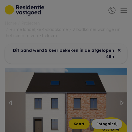
Menu overslaan en naar de inhoud gaan
Home
Projecten
Ruime landelijke 4-slaapkamer/ 2 badkamer woningen in
het centrum van Ettelgem
×
Dit pand werd 5 keer bekeken in de afgelopen
48h
Previous
Nex
Kaart
Fotogalerij