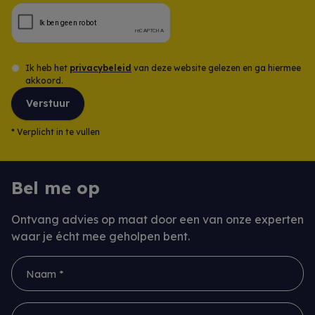
Ik heb het
privacybeleid
van deze website gelezen en ga hiermee
akkoord.
Verstuur
*
Verplicht in te vullen
Bel me op
Ontvang advies op maat door een van onze experten
waar je écht mee geholpen bent.
Naam *
Voornaam *