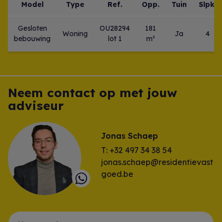
Model
Type
Ref.
Opp.
Tuin
Slpk.
Gesloten
OU28294
181
Woning
Ja
4
bebouwing
lot 1
m²
Neem contact op met jouw
adviseur
Jonas Schaep
T: +32 497 34 38 54
jonas.schaep@residentievast
goed.be