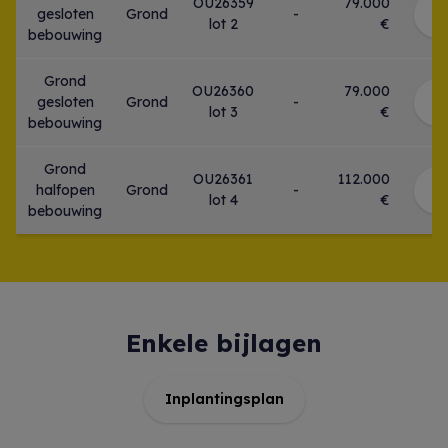
OU26359
79.000
gesloten
Grond
-
B
lot 2
€
bebouwing
Grond
OU26360
79.000
gesloten
Grond
-
B
lot 3
€
bebouwing
Grond
OU26361
112.000
halfopen
Grond
-
B
lot 4
€
bebouwing
Enkele bijlagen
Inplantingsplan