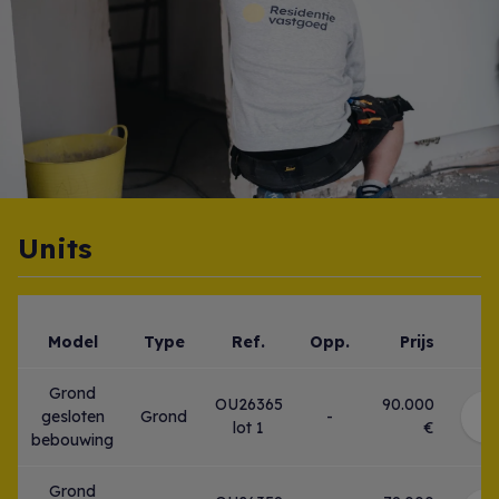
Units
Model
Type
Ref.
Opp.
Prijs
Grond
OU26365
90.000
gesloten
Grond
-
B
lot 1
€
bebouwing
Grond