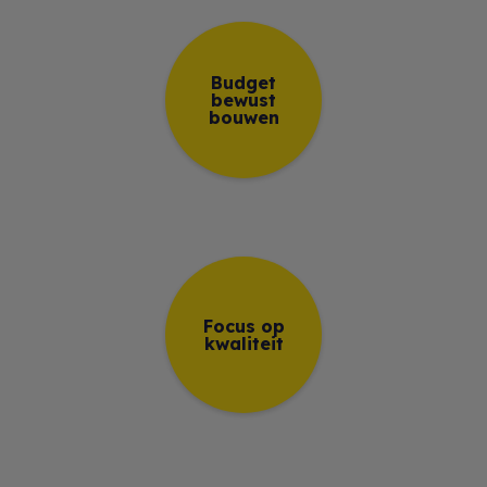
Budget
bewust
bouwen
Focus op
kwaliteit