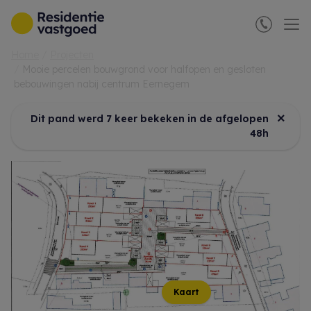
Menu overslaan en naar de inhoud gaan
Home
Projecten
Mooie percelen bouwgrond voor halfopen en gesloten
bebouwingen nabij centrum Eernegem
×
Dit pand werd 7 keer bekeken in de afgelopen
48h
Kaart