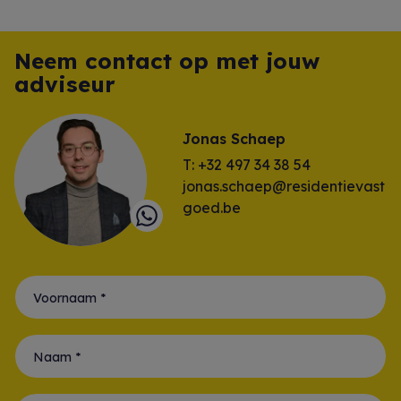
Neem contact op met jouw
adviseur
Jonas Schaep
T: +32 497 34 38 54
jonas.schaep@residentievast
goed.be
Voornaam *
Naam *