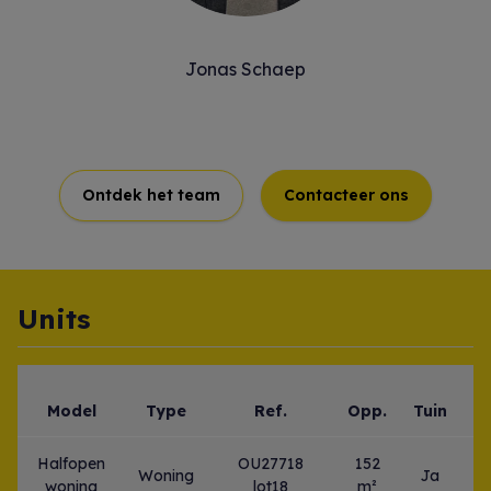
Jonas Schaep
Ontdek het team
Contacteer ons
Units
Model
Type
Ref.
Opp.
Tuin
Sl
Halfopen
OU27718
152
Woning
Ja
woning
lot18
m²