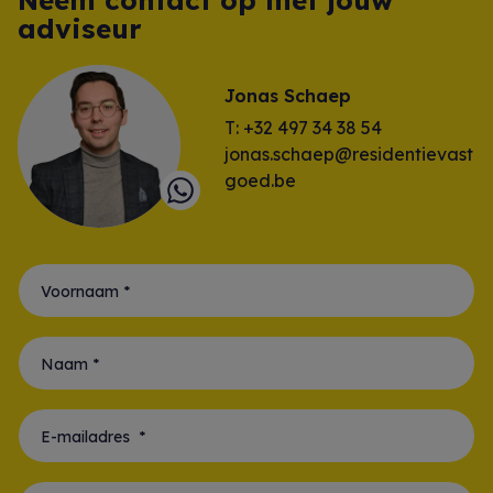
adviseur
Jonas Schaep
T: +32 497 34 38 54
jonas.schaep@residentievast
goed.be
Voornaam *
Naam *
E-mailadres *