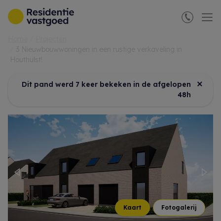
Menu overslaan en naar de inhoud gaan
Home
Projecten
3 Nieuwbouwwoningen in een rustige verkaveling in
Houthulst!
×
Dit pand werd 7 keer bekeken in de afgelopen
48h
Previous
Nex
Kaart
Fotogalerij