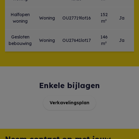
Halfopen
152
Woning
OU27719lot16
Ja
woning
m²
Gesloten
146
Woning
OU27641lot17
Ja
bebouwing
m²
Enkele bijlagen
Verkavelingsplan
Neem contact op met jouw