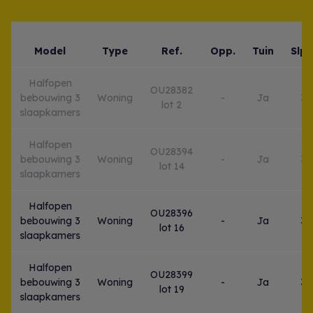
Model
Type
Ref.
Opp.
Tuin
Slpk
Halfopen
OU28382
bebouwing 3
Woning
-
Ja
3
lot 2
slaapkamers
Halfopen
OU28394
bebouwing 3
Woning
-
Ja
3
lot 14
slaapkamers
Halfopen
OU28396
bebouwing 3
Woning
-
Ja
3
lot 16
slaapkamers
Halfopen
OU28399
bebouwing 3
Woning
-
Ja
3
lot 19
slaapkamers