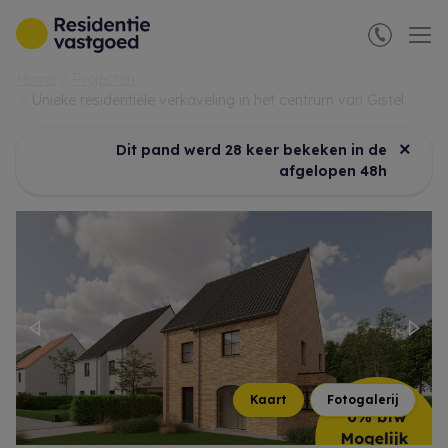
Menu overslaan en naar de inhoud gaan
Home
Projecten
Unieke residentiële verkaveling in het centrum van Gistel
×
Dit pand werd 28 keer bekeken in de
afgelopen 48h
Previous
Nex
Kaart
Fotogalerij