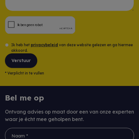
Opmerking
Ik heb het
privacybeleid
van deze website gelezen en ga hiermee
akkoord.
Verstuur
*
Verplicht in te vullen
Bel me op
Ontvang advies op maat door een van onze experten
waar je écht mee geholpen bent.
Naam *