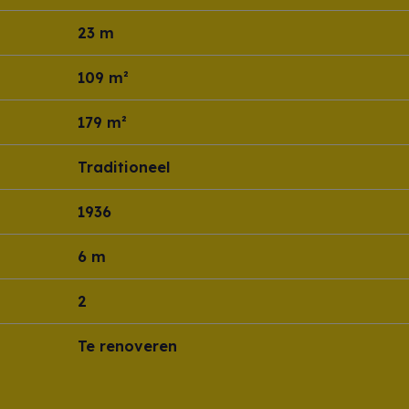
23 m
109 m²
179 m²
Traditioneel
1936
6 m
2
Te renoveren