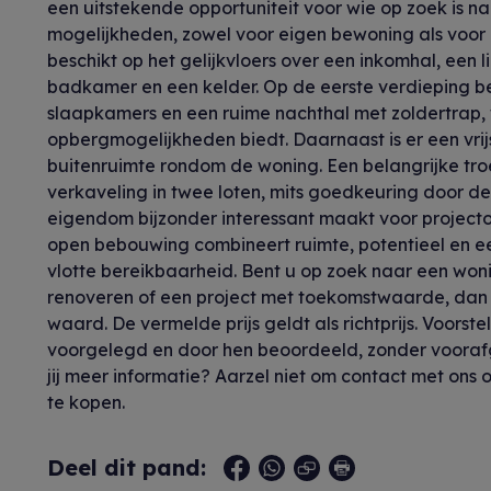
een uitstekende opportuniteit voor wie op zoek is n
mogelijkheden, zowel voor eigen bewoning als voor 
beschikt op het gelijkvloers over een inkomhal, een l
badkamer en een kelder. Op de eerste verdieping b
slaapkamers en een ruime nachthal met zoldertrap, w
opbergmogelijkheden biedt. Daarnaast is er een vr
buitenruimte rondom de woning. Een belangrijke troe
verkaveling in twee loten, mits goedkeuring door d
eigendom bijzonder interessant maakt voor projecto
open bebouwing combineert ruimte, potentieel en ee
vlotte bereikbaarheid. Bent u op zoek naar een won
renoveren of een project met toekomstwaarde, dan 
waard. De vermelde prijs geldt als richtprijs. Voors
voorgelegd en door hen beoordeeld, zonder voorafg
jij meer informatie? Aarzel niet om contact met ons 
te kopen.
Deel dit pand: