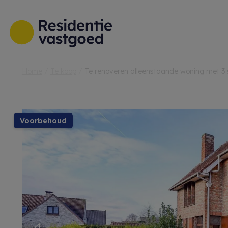
Menu overslaan en naar de inhoud gaan
Home
Te koop
Te renoveren alleenstaande woning met 3
voorbehoud