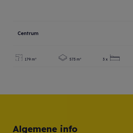
Centrum
179 m²
573 m²
3 x
Algemene info