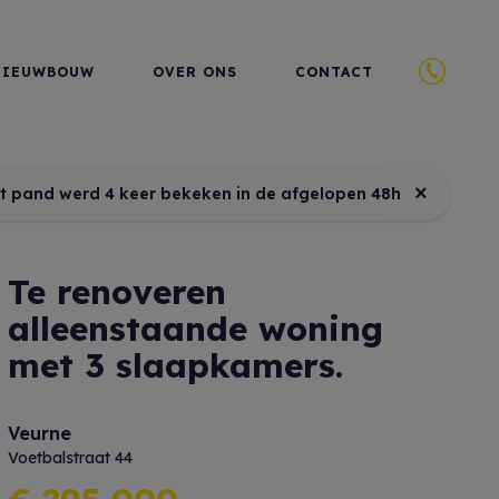
NIEUWBOUW
OVER ONS
CONTACT
×
it pand werd 4 keer bekeken in de afgelopen 48h
Te renoveren
alleenstaande woning
met 3 slaapkamers.
Veurne
Voetbalstraat 44