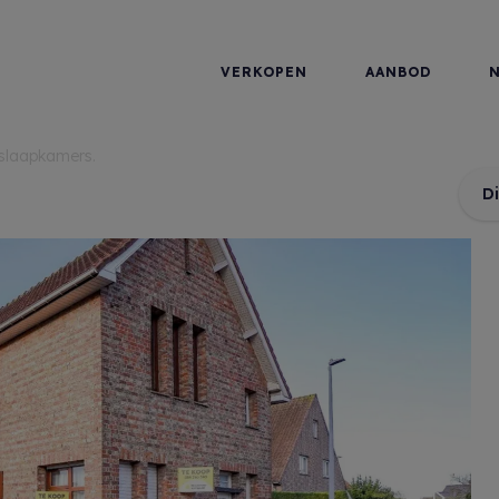
VERKOPEN
AANBOD
 slaapkamers.
D