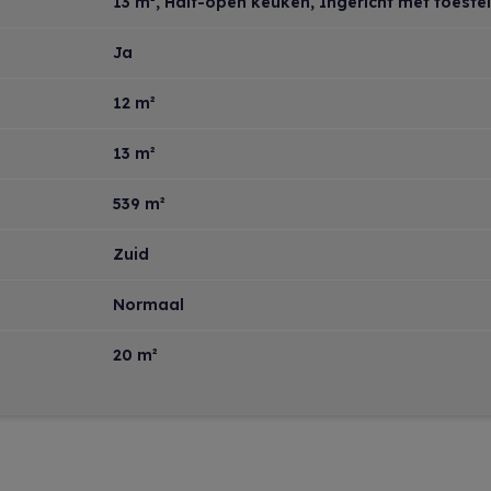
13 m²
, Half-open keuken, Ingericht met toestel
Ja
12 m²
13 m²
539 m²
Zuid
Normaal
20 m²