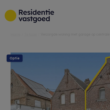
Menu overslaan en naar de inhoud gaan
Home
Te koop
Verzorgde woning met garage op centrale 
optie