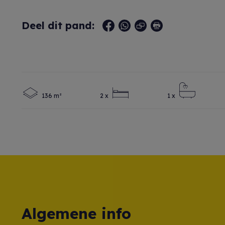
Deel dit pand:
136 m²
2 x
1 x
Algemene info