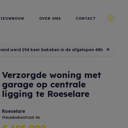
NIEUWBOUW
OVER ONS
CONTACT
×
pand werd 294 keer bekeken in de afgelopen 48h
Verzorgde woning met
garage op centrale
ligging te Roeselare
Roeselare
Meulebekestraat 46