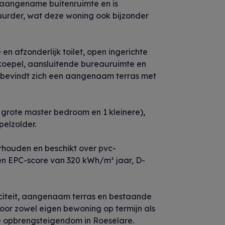
 aangename buitenruimte en is
uurder, wat deze woning ook bijzonder
n afzonderlijk toilet, open ingerichte
tkoepel, aansluitende bureauruimte en
n bevindt zich een aangenaam terras met
 grote master bedroom en 1 kleinere),
elzolder.
houden en beschikt over pvc-
een EPC-score van 320 kWh/m² jaar, D-
iciteit, aangenaam terras en bestaande
or zowel eigen bewoning op termijn als
le opbrengsteigendom in Roeselare.