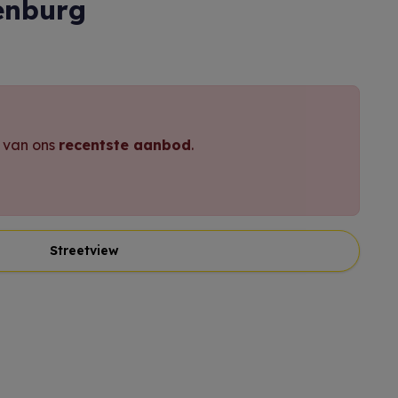
denburg
e van ons
recentste aanbod
.
Streetview