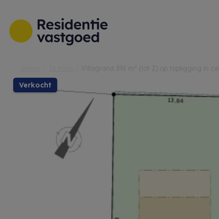
Menu overslaan en naar de inhoud gaan
Home
Te koop
Villagrond 391 m² (lot 2) op topligging in
verkocht