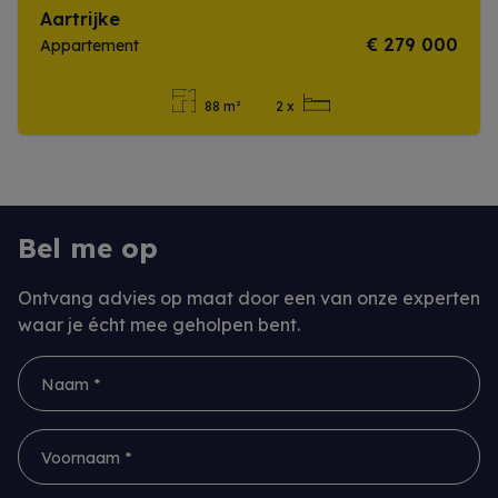
Aartrijke
€ 279 000
Appartement
88 m²
2 x
Meer info
Bel me op
Ontvang advies op maat door een van onze experten
waar je écht mee geholpen bent.
Naam *
Voornaam *