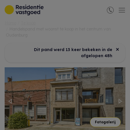
Menu overslaan en naar de inhoud gaan
Home
Te koop
Handelspand met woonst te koop in het centrum van
Oudenburg
×
Dit pand werd 13 keer bekeken in de
afgelopen 48h
Previous
Nex
Fotogalerij