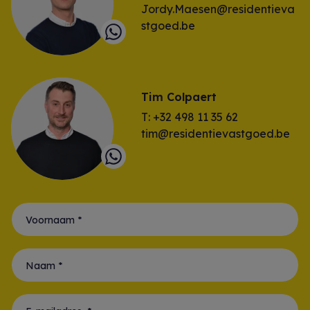
Jordy.Maesen@residentieva
stgoed.be
Tim Colpaert
T: +32 498 11 35 62
tim@residentievastgoed.be
Voornaam *
Naam *