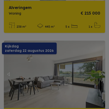
Alveringem
€ 215 000
Woning
238 m²
445 m²
5 x
1 x
Meer info
Kijkdag
zaterdag 22 augustus 2026
Previous
Next