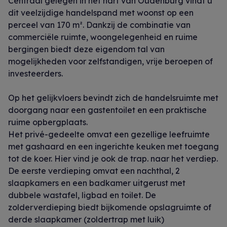
Centraal gelegen in het hart van Oudenburg vindt u
dit veelzijdige handelspand met woonst op een
perceel van 170 m². Dankzij de combinatie van
commerciële ruimte, woongelegenheid en ruime
bergingen biedt deze eigendom tal van
mogelijkheden voor zelfstandigen, vrije beroepen of
investeerders.
Op het gelijkvloers bevindt zich de handelsruimte met
doorgang naar een gastentoilet en een praktische
ruime opbergplaats.
Het privé-gedeelte omvat een gezellige leefruimte
met gashaard en een ingerichte keuken met toegang
tot de koer. Hier vind je ook de trap. naar het verdiep.
De eerste verdieping omvat een nachthal, 2
slaapkamers en een badkamer uitgerust met
dubbele wastafel, ligbad en toilet. De
zolderverdieping biedt bijkomende opslagruimte of
derde slaapkamer (zoldertrap met luik)