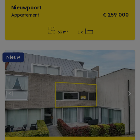
Nieuwpoort
€ 259 000
Appartement
63 m²
1 x
Meer info
nieuw
Previous
Next