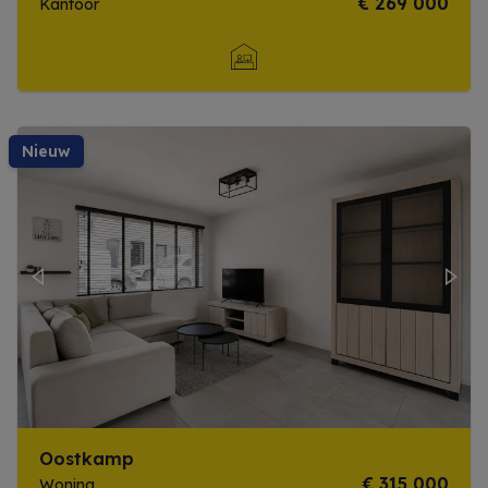
€ 269 000
Kantoor
Meer info
nieuw
Previous
Next
Oostkamp
€ 315 000
Woning