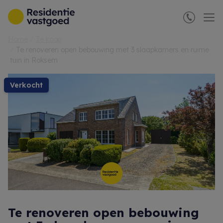
Menu overslaan en naar de inhoud gaan
Home
Te koop
Te renoveren open bebouwing met 3 slaapkamers en ruime
tuin in Roksem
verkocht
Te renoveren open bebouwing