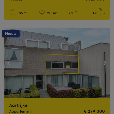
106 m²
225 m²
2 x
1 x
Meer info
nieuw
Previous
Next
Aartrijke
€ 279 000
Appartement