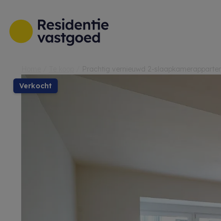
Menu overslaan en naar de inhoud gaan
Home
Te koop
Prachtig vernieuwd 2-slaapkamerappart
verkocht