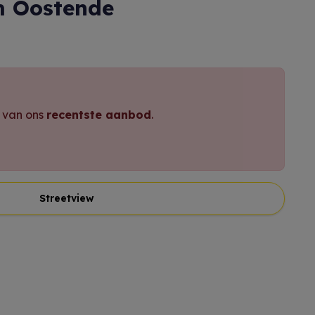
m Oostende
e van ons
recentste aanbod
.
Streetview