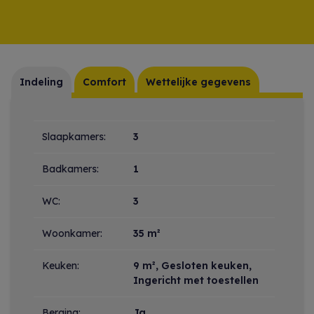
Indeling
Comfort
Wettelijke gegevens
Indeling
Slaapkamers:
3
Badkamers:
1
WC:
3
Woonkamer:
35 m²
Keuken:
9 m²
, Gesloten keuken,
Ingericht met toestellen
Berging:
Ja