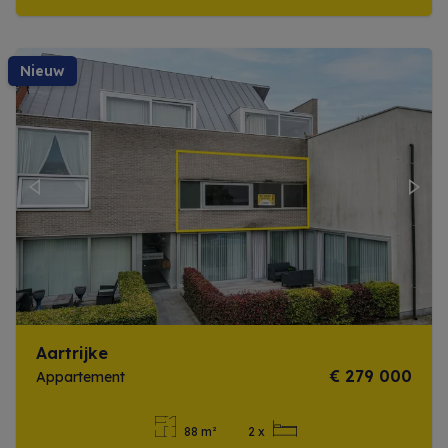
Meer info
nieuw
Previous
Next
Aartrijke
€ 279 000
Appartement
88 m²
2 x
Meer info