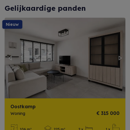
Gelijkaardige panden
nieuw
Previous
Next
Oostkamp
€ 315 000
Woning
106 m²
225 m²
2 x
1 x