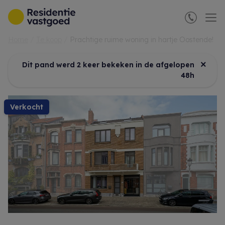
Menu overslaan en naar de inhoud gaan
Home
Te koop
Prachtige ruime woning in hartje Oostende!
×
Dit pand werd 2 keer bekeken in de afgelopen
48h
verkocht