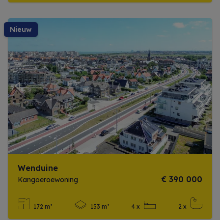
nieuw
Previous
Next
Wenduine
€ 390 000
Kangoeroewoning
172 m²
153 m²
4 x
2 x
Meer info