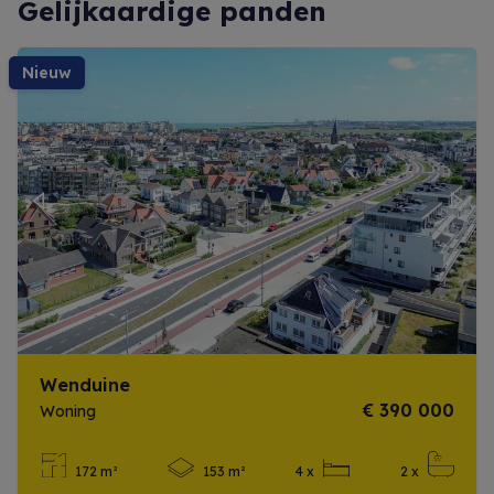
Gelijkaardige panden
nieuw
Previous
Next
Wenduine
€ 390 000
Woning
172 m²
153 m²
4 x
2 x
Meer info