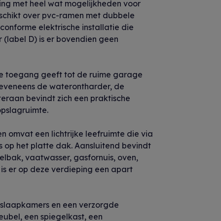
ning met heel wat mogelijkheden voor
eschikt over pvc-ramen met dubbele
onforme elektrische installatie die
 (label D) is er bovendien geen
die toegang geeft tot de ruime garage
h eveneens de waterontharder, de
teraan bevindt zich een praktische
pslagruimte.
 omvat een lichtrijke leefruimte die via
s op het platte dak. Aansluitend bevindt
elbak, vaatwasser, gasfornuis, oven,
is er op deze verdieping een apart
 slaapkamers en een verzorgde
ubel, een spiegelkast, een