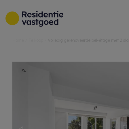
Menu overslaan en naar de inhoud gaan
Home
Te koop
Volledig gerenoveerde bel-étage met 2 s