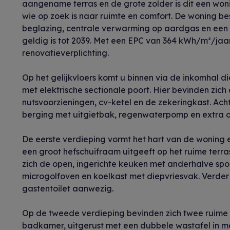
aangename terras en de grote zolder is dit een wo
wie op zoek is naar ruimte en comfort. De woning b
beglazing, centrale verwarming op aardgas en een c
geldig is tot 2039. Met een EPC van 364 kWh/m²/jaar
renovatieverplichting.
Op het gelijkvloers komt u binnen via de inkomhal 
met elektrische sectionale poort. Hier bevinden zic
nutsvoorzieningen, cv-ketel en de zekeringkast. Ach
berging met uitgietbak, regenwaterpomp en extra o
De eerste verdieping vormt het hart van de woning en
een groot hefschuifraam uitgeeft op het ruime terra
zich de open, ingerichte keuken met anderhalve spo
microgolfoven en koelkast met diepvriesvak. Verder 
gastentoilet aanwezig.
Op de tweede verdieping bevinden zich twee ruime
badkamer, uitgerust met een dubbele wastafel in me