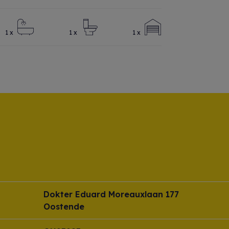
1 x
1 x
1 x
Dokter Eduard Moreauxlaan 177
Oostende