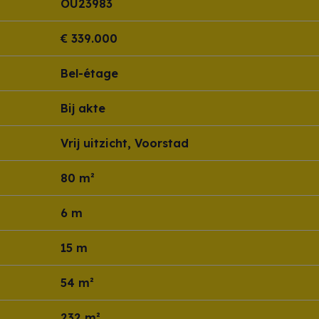
OU23983
€ 339.000
Bel-étage
Bij akte
Vrij uitzicht, Voorstad
80 m²
6 m
15 m
54 m²
232 m²