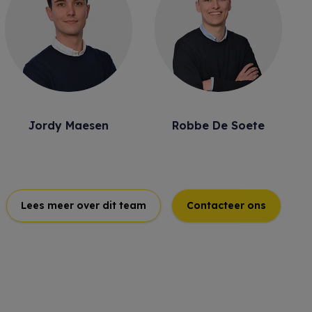
Jordy Maesen
Robbe De Soete
Lees meer over dit team
Contacteer ons