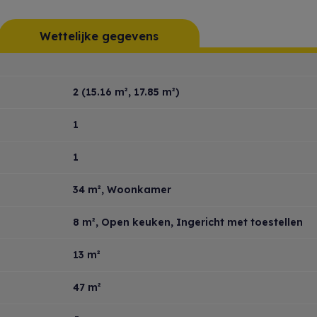
Wettelijke gegevens
2
(15.16 m², 17.85 m²)
1
1
34 m²
, Woonkamer
8 m²
, Open keuken, Ingericht met toestellen
13 m²
47 m²