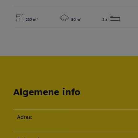
232 m²
80 m²
2 x
Algemene info
Adres: