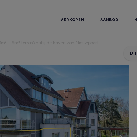
VERKOPEN
AANBOD
m² + 8m² terras) nabij de haven van Nieuwpoort.
Di