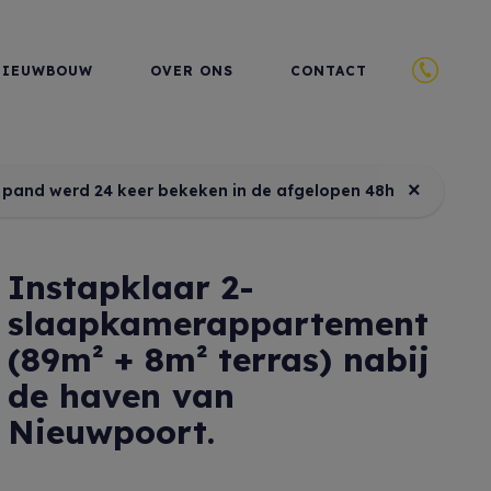
NIEUWBOUW
OVER ONS
CONTACT
×
t pand werd 24 keer bekeken in de afgelopen 48h
Instapklaar 2-
slaapkamerappartement
(89m² + 8m² terras) nabij
de haven van
Nieuwpoort.