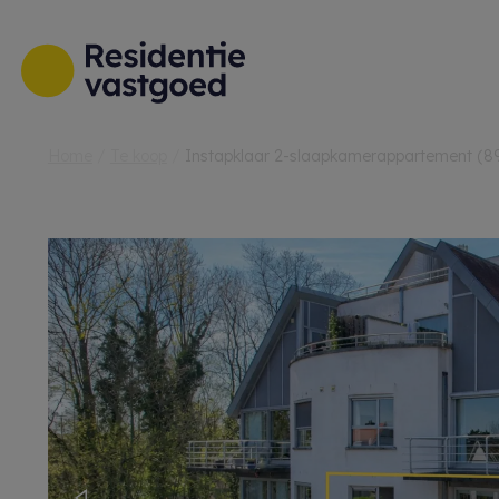
Menu overslaan en naar de inhoud gaan
Home
Te koop
Instapklaar 2-slaapkamerappartement (89