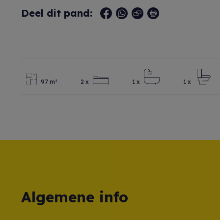
Deel dit pand:
97 m²
2 x
1 x
1 x
Algemene info