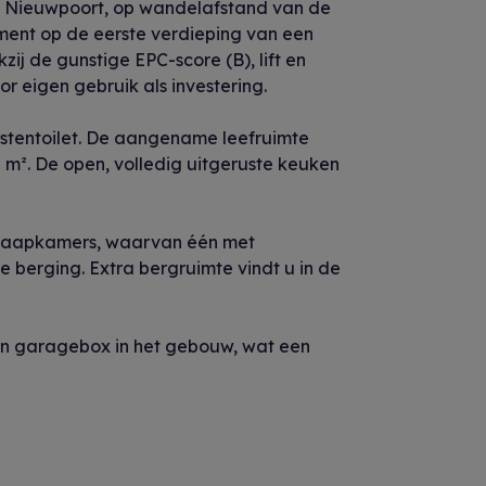
an Nieuwpoort, op wandelafstand van de
tement op de eerste verdieping van een
j de gunstige EPC-score (B), lift en
or eigen gebruik als investering.
stentoilet. De aangename leefruimte
8 m². De open, volledig uitgeruste keuken
slaapkamers, waarvan één met
berging. Extra bergruimte vindt u in de
en garagebox in het gebouw, wat een