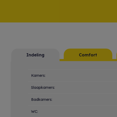
Indeling
Comfort
Indeling
Kamers:
Slaapkamers:
Badkamers:
WC: