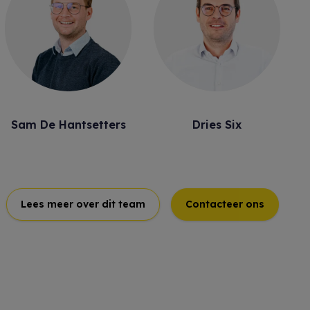
Sam De Hantsetters
Dries Six
Lees meer over dit team
Contacteer ons