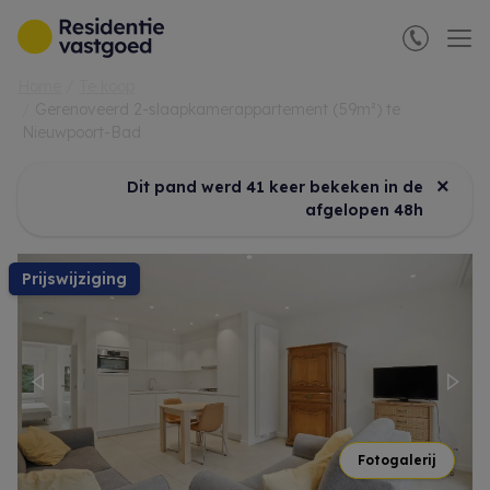
Menu overslaan en naar de inhoud gaan
Home
Te koop
Gerenoveerd 2-slaapkamerappartement (59m²) te
Nieuwpoort-Bad
×
Dit pand werd 41 keer bekeken in de
afgelopen 48h
prijswijziging
Previous
Nex
Fotogalerij