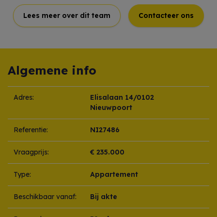
Lees meer over dit team
Contacteer ons
Algemene info
Adres:
Elisalaan 14/0102
Nieuwpoort
Referentie:
NI27486
Vraagprijs:
€ 235.000
Type:
Appartement
Beschikbaar vanaf:
Bij akte