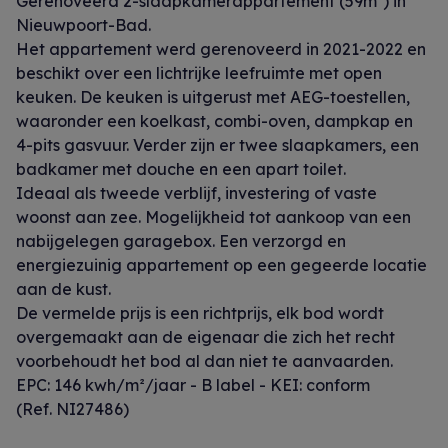
Gerenoveerd 2-slaapkamerappartement (59m²) in
Nieuwpoort-Bad.
Het appartement werd gerenoveerd in 2021-2022 en
beschikt over een lichtrijke leefruimte met open
keuken. De keuken is uitgerust met AEG-toestellen,
waaronder een koelkast, combi-oven, dampkap en
4-pits gasvuur. Verder zijn er twee slaapkamers, een
badkamer met douche en een apart toilet.
Ideaal als tweede verblijf, investering of vaste
woonst aan zee. Mogelijkheid tot aankoop van een
nabijgelegen garagebox. Een verzorgd en
energiezuinig appartement op een gegeerde locatie
aan de kust.
De vermelde prijs is een richtprijs, elk bod wordt
overgemaakt aan de eigenaar die zich het recht
voorbehoudt het bod al dan niet te aanvaarden.
EPC: 146 kwh/m²/jaar - B label - KEI: conform
(Ref. NI27486)