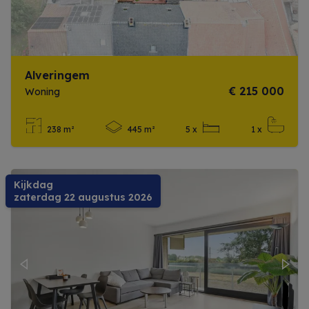
Alveringem
€ 215 000
Woning
238 m²
445 m²
5 x
1 x
Meer info
Kijkdag
zaterdag 22 augustus 2026
Previous
Next