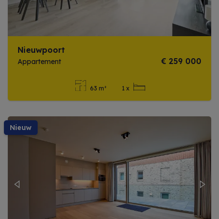
Nieuwpoort
€ 259 000
Appartement
63 m²
1 x
Meer info
nieuw
Previous
Next