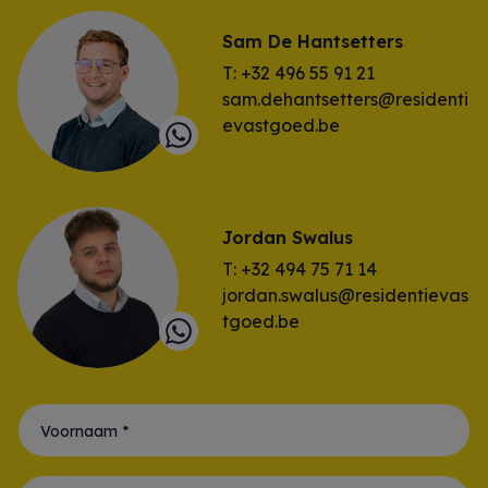
Sam De Hantsetters
T: +32 496 55 91 21
sam.dehantsetters@residenti
evastgoed.be
Jordan Swalus
T: +32 494 75 71 14
jordan.swalus@residentievas
tgoed.be
Voornaam *