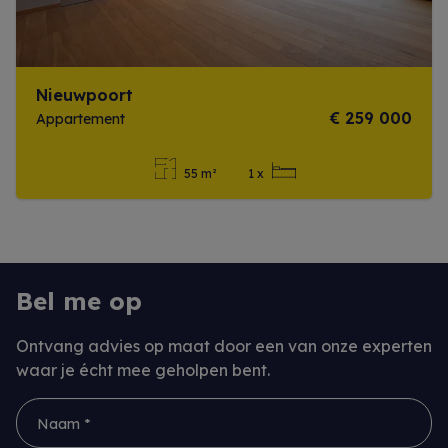
Nieuwpoort
€ 259 000
Appartement
55 m²
1 x
Meer info
Bel me op
Ontvang advies op maat door een van onze experten
waar je écht mee geholpen bent.
Naam *