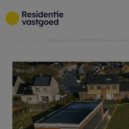
Menu overslaan en naar de inhoud gaan
Home
Te koop
Bouwgrond voor halfopen bebouwing – 48