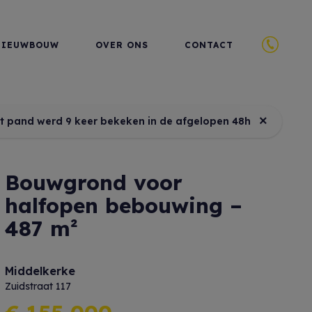
NIEUWBOUW
OVER ONS
CONTACT
×
it pand werd 9 keer bekeken in de afgelopen 48h
Bouwgrond voor
halfopen bebouwing –
487 m²
Middelkerke
Zuidstraat 117