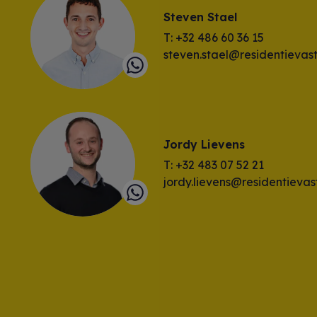
Steven Stael
T: +32 486 60 36 15
steven.stael@residentievas
Jordy Lievens
T: +32 483 07 52 21
jordy.lievens@residentieva