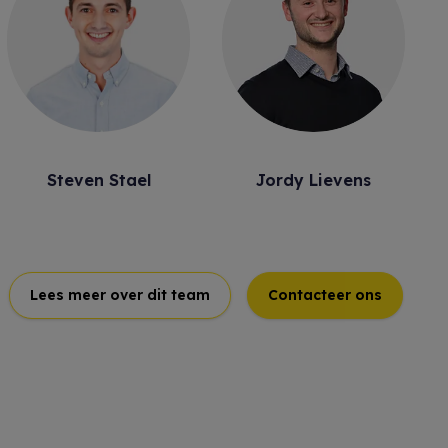
Steven Stael
Jordy Lievens
Lees meer over dit team
Contacteer ons