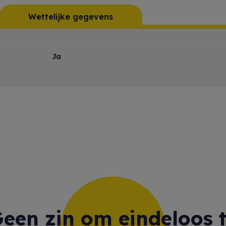
Wettelijke gegevens
Ja
een zin om eindeloos 