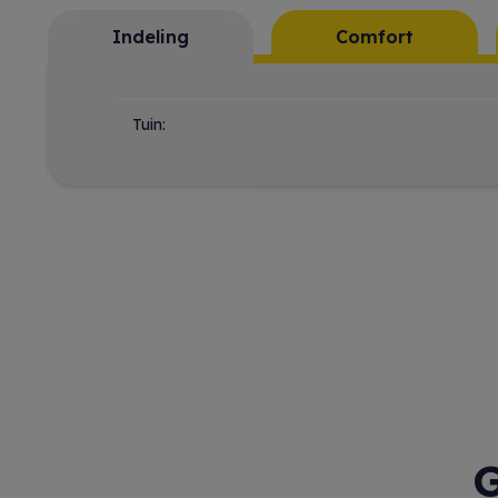
Indeling
Comfort
Indeling
Tuin:
G