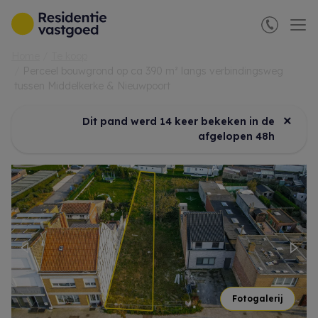
Menu overslaan en naar de inhoud gaan
Home
Te koop
Perceel bouwgrond op ca 390 m² langs verbindingsweg
tussen Middelkerke & Nieuwpoort
×
Dit pand werd 14 keer bekeken in de
afgelopen 48h
Previous
Nex
Fotogalerij