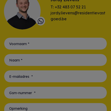
T: +32 483 07 52 21
jordy.lievens@residentievast
goed.be
Voornaam *
Naam *
E-mailadres *
Gsm-nummer *