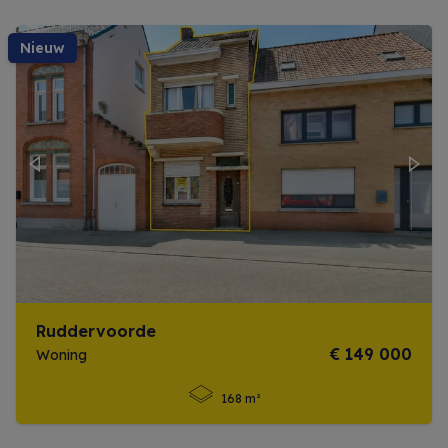
nieuw
Previous
Next
Ruddervoorde
€ 149 000
Woning
168 m²
Meer info