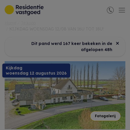
Menu overslaan en naar de inhoud gaan
Home
Te koop
KIJKDAG WOENSDAG 12/08 VAN 16U TOT 18U!
×
Dit pand werd 167 keer bekeken in de
afgelopen 48h
Kijkdag
woensdag 12 augustus 2026
Previous
Nex
Fotogalerij