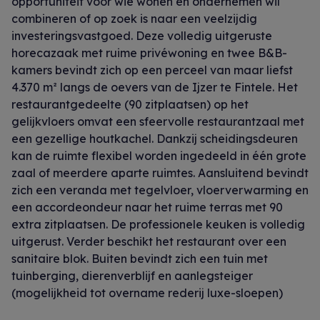
opportuniteit voor wie wonen en ondernemen wil
combineren of op zoek is naar een veelzijdig
investeringsvastgoed. Deze volledig uitgeruste
horecazaak met ruime privéwoning en twee B&B-
kamers bevindt zich op een perceel van maar liefst
4.370 m² langs de oevers van de Ijzer te Fintele. Het
restaurantgedeelte (90 zitplaatsen) op het
gelijkvloers omvat een sfeervolle restaurantzaal met
een gezellige houtkachel. Dankzij scheidingsdeuren
kan de ruimte flexibel worden ingedeeld in één grote
zaal of meerdere aparte ruimtes. Aansluitend bevindt
zich een veranda met tegelvloer, vloerverwarming en
een accordeondeur naar het ruime terras met 90
extra zitplaatsen. De professionele keuken is volledig
uitgerust. Verder beschikt het restaurant over een
sanitaire blok. Buiten bevindt zich een tuin met
tuinberging, dierenverblijf en aanlegsteiger
(mogelijkheid tot overname rederij luxe-sloepen)