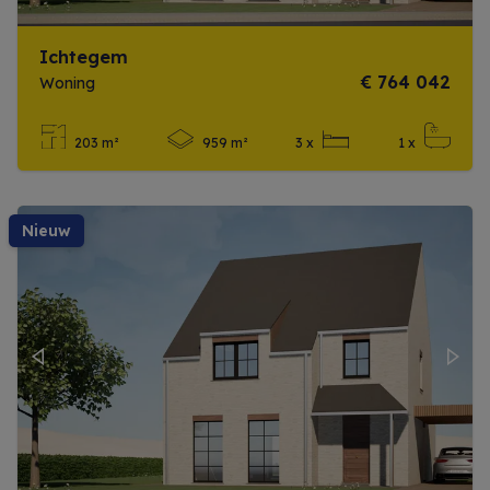
Ichtegem
€ 764 042
Woning
203 m²
959 m²
3 x
1 x
Meer info
nieuw
Previous
Next