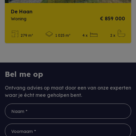
De Haan
€ 859 000
Woning
279 m²
1 025 m²
4 x
2 x
Meer info
Bel me op
Ontvang advies op maat door een van onze experten
waar je écht mee geholpen bent.
Naam *
Voornaam *