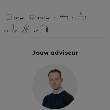
695 m²
4 370 m²
3 x
3 x
8 x
2 x
Jouw adviseur