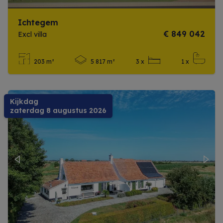
Ichtegem
€ 849 042
Excl villa
203 m²
5 817 m²
3 x
1 x
Meer info
Kijkdag
zaterdag 8 augustus 2026
Previous
Next