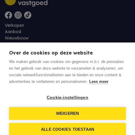
Verkopen
Aanbod
Nieuwbouw
Over ons
Contact
Over de cookies op deze website
Jobs
We maken gebruik van cookies om gegevens m.b.t. de prestaties
en het gebruik van deze website te verzamelen & analyseren, om
Eigenaarslogin
sociale netwerkfunctionaliteiten aan te bieden en onze content &
advertenties te verbeteren en personaliseren.
Lees meer
© 2026 Residentie Vastgoed - Oudenburg
Cookie-instellingen
Privacy policy
WEIGEREN
Disclaimer
Download een biedingsdocument
ALLE COOKIES TOESTAAN