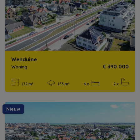
Previous
Next
Wenduine
€ 390 000
Woning
172 m²
153 m²
4 x
2 x
Meer info
nieuw