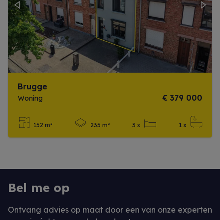
Previous
Next
Brugge
€ 379 000
Woning
152 m²
235 m²
3 x
1 x
Meer info
Bel me op
Ontvang advies op maat door een van onze experten