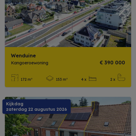
Previous
Next
Wenduine
€ 390 000
Kangoeroewoning
172 m²
153 m²
4 x
2 x
Meer info
Kijkdag
zaterdag 22 augustus 2026