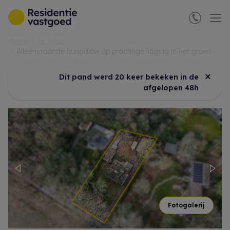
Menu overslaan en naar de inhoud gaan
Home
Te koop
Alleenstaande bungalow op prachtige ligging in het groen
×
Dit pand werd 20 keer bekeken in de
afgelopen 48h
Previous
Nex
Fotogalerij