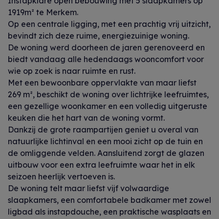
Instapklare open bebouwing met 5 slaapkamers op
1919m² te Merkem.
Op een centrale ligging, met een prachtig vrij uitzicht,
bevindt zich deze ruime, energiezuinige woning.
De woning werd doorheen de jaren gerenoveerd en
biedt vandaag alle hedendaags wooncomfort voor
wie op zoek is naar ruimte en rust.
Met een bewoonbare oppervlakte van maar liefst
269 m², beschikt de woning over lichtrijke leefruimtes,
een gezellige woonkamer en een volledig uitgeruste
keuken die het hart van de woning vormt.
Dankzij de grote raampartijen geniet u overal van
natuurlijke lichtinval en een mooi zicht op de tuin en
de omliggende velden. Aansluitend zorgt de glazen
uitbouw voor een extra leefruimte waar het in elk
seizoen heerlijk vertoeven is.
De woning telt maar liefst vijf volwaardige
slaapkamers, een comfortabele badkamer met zowel
ligbad als instapdouche, een praktische wasplaats en