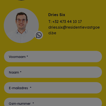
Dries Six
T: +32 473 44 10 17
dries.six@residentievastgoe
d.be
Voornaam *
Naam *
E-mailadres *