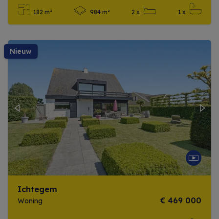
182 m²
984 m²
2 x
1 x
Meer info
nieuw
Previous
Next
Ichtegem
€ 469 000
Woning