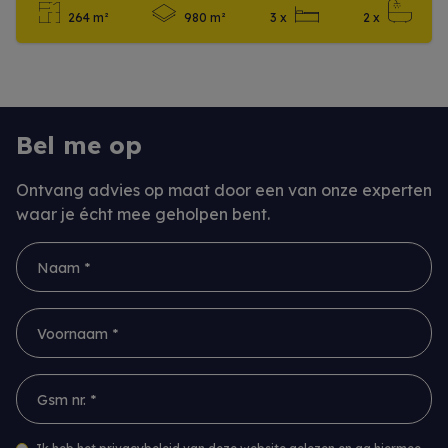
264 m²
980 m²
3 x
2 x
Meer info
Bel me op
Ontvang advies op maat door een van onze experten
waar je écht mee geholpen bent.
Naam *
Voornaam *
Gsm nr. *