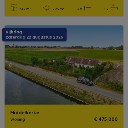
342 m²
295 m²
3 x
1 x
Meer info
Kijkdag
zaterdag 22 augustus 2026
Previous
Next
Middelkerke
€ 475 000
Woning