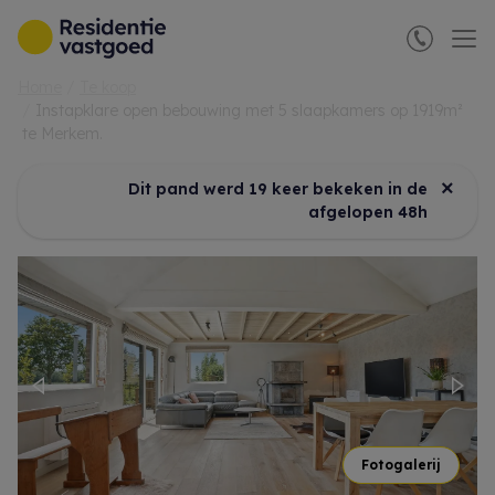
Menu overslaan en naar de inhoud gaan
Home
Te koop
Instapklare open bebouwing met 5 slaapkamers op 1919m²
te Merkem.
×
Dit pand werd 19 keer bekeken in de
afgelopen 48h
Previous
Nex
Fotogalerij