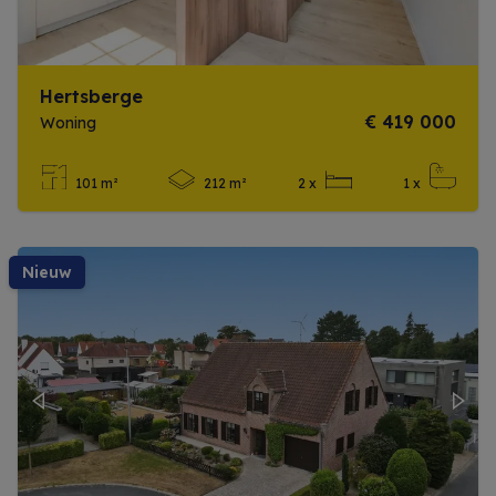
Hertsberge
€ 419 000
Woning
101 m²
212 m²
2 x
1 x
Meer info
nieuw
Previous
Next