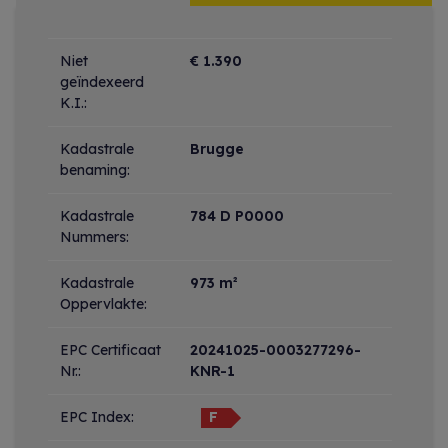
Wettelijke gegevens
Niet
€ 1.390
geïndexeerd
K.I.:
Kadastrale
Brugge
benaming:
Kadastrale
784 D P0000
Nummers:
Kadastrale
973 m²
Oppervlakte:
EPC Certificaat
20241025-0003277296-
Nr.:
KNR-1
EPC Index:
F