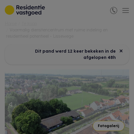
Menu overslaan en naar de inhoud gaan
Home
Te koop
Voormalig dienstencentrum met ruime indeling en
residentieel potentieel - Lissewege
×
Dit pand werd 12 keer bekeken in de
afgelopen 48h
Previous
Nex
Fotogalerij