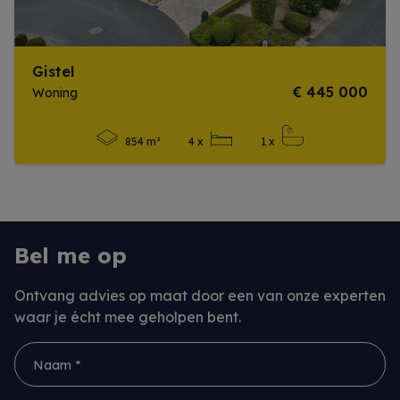
Gistel
€ 445 000
Woning
854 m²
4 x
1 x
Meer info
Bel me op
Ontvang advies op maat door een van onze experten
waar je écht mee geholpen bent.
Naam *