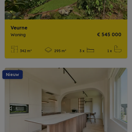
Veurne
€ 545 000
Woning
342 m²
295 m²
3 x
1 x
Meer info
nieuw
Previous
Next