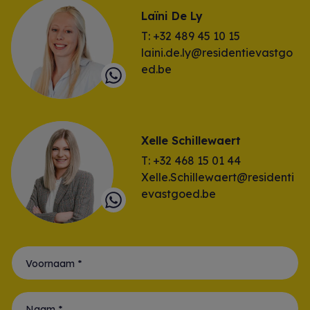
Laïni De Ly
T: +32 489 45 10 15
laini.de.ly@residentievastgo
ed.be
Xelle Schillewaert
T: +32 468 15 01 44
Xelle.Schillewaert@residenti
evastgoed.be
Voornaam *