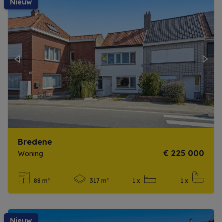
nieuw
Previous
Next
Bredene
€ 225 000
Woning
88 m²
317 m²
1 x
1 x
Meer info
nieuw