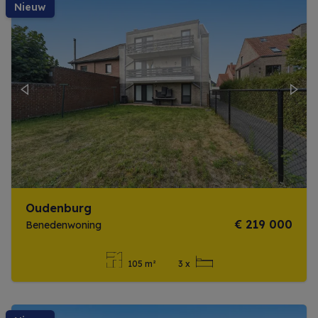
nieuw
Previous
Next
Oudenburg
€ 219 000
Benedenwoning
105 m²
3 x
Meer info