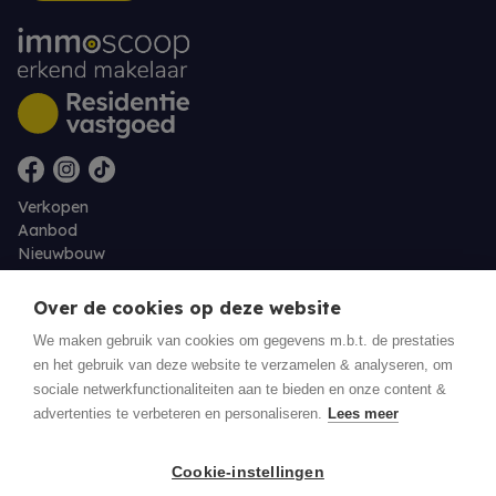
Verkopen
Aanbod
Nieuwbouw
Over ons
Contact
Over de cookies op deze website
Jobs
We maken gebruik van cookies om gegevens m.b.t. de prestaties
en het gebruik van deze website te verzamelen & analyseren, om
Eigenaarslogin
sociale netwerkfunctionaliteiten aan te bieden en onze content &
advertenties te verbeteren en personaliseren.
Lees meer
© 2026 Residentie Vastgoed - Oudenburg
Cookie-instellingen