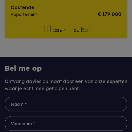
Oostende
€ 179 000
Appartement
103 m²
2 x
Meer info
Bel me op
Ontvang advies op maat door een van onze experten
waar je écht mee geholpen bent.
Naam *
Voornaam *