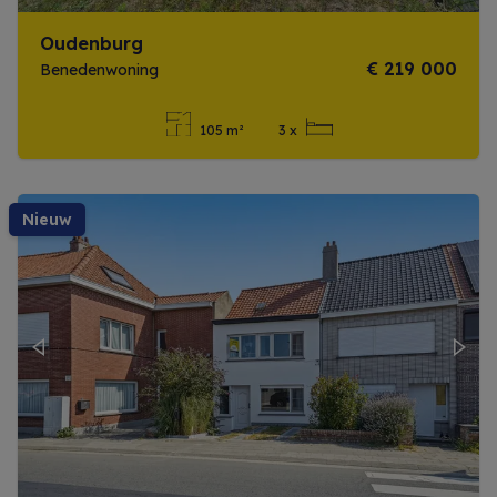
Oudenburg
€ 219 000
Benedenwoning
105 m²
3 x
Meer info
nieuw
Previous
Next