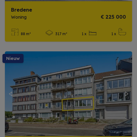
Bredene
€ 225 000
Woning
88 m²
317 m²
1 x
1 x
Meer info
nieuw
Previous
Next